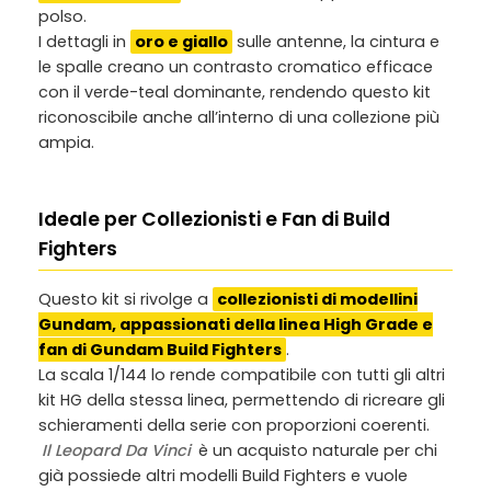
polso.
I dettagli in
oro e giallo
sulle antenne, la cintura e
le spalle creano un contrasto cromatico efficace
con il verde-teal dominante, rendendo questo kit
riconoscibile anche all’interno di una collezione più
ampia.
Ideale per Collezionisti e Fan di Build
Fighters
Questo kit si rivolge a
collezionisti di modellini
Gundam, appassionati della linea High Grade e
fan di Gundam Build Fighters
.
La scala 1/144 lo rende compatibile con tutti gli altri
kit HG della stessa linea, permettendo di ricreare gli
schieramenti della serie con proporzioni coerenti.
Il Leopard Da Vinci
è un acquisto naturale per chi
già possiede altri modelli Build Fighters e vuole