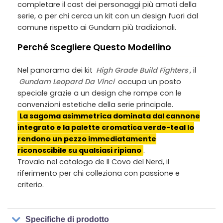
completare il cast dei personaggi più amati della
serie, o per chi cerca un kit con un design fuori dal
comune rispetto ai Gundam più tradizionali.
Perché Scegliere Questo Modellino
Nel panorama dei kit
High Grade Build Fighters
, il
Gundam Leopard Da Vinci
occupa un posto
speciale grazie a un design che rompe con le
convenzioni estetiche della serie principale.
La sagoma asimmetrica dominata dal cannone
integrato e la palette cromatica verde-teal lo
rendono un pezzo immediatamente
riconoscibile su qualsiasi ripiano
.
Trovalo nel catalogo de Il Covo del Nerd, il
riferimento per chi colleziona con passione e
criterio.
Specifiche di prodotto