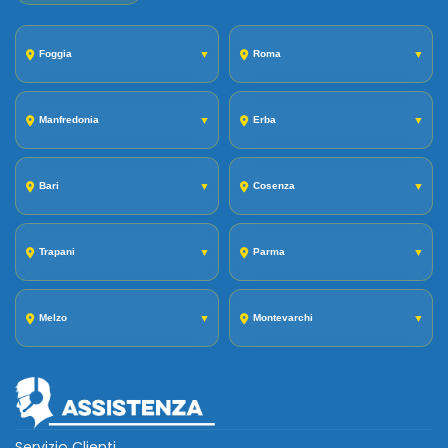
Foggia
▼
Roma
▼
Manfredonia
▼
Erba
▼
Bari
▼
Cosenza
▼
Trapani
▼
Parma
▼
Melzo
▼
Montevarchi
▼
Servizio Clienti