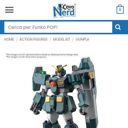
Salta
ai
0
contenuti
Cerca:
HOME
/
ACTION FIGURES
/
MODEL KIT
/
GUNPLA