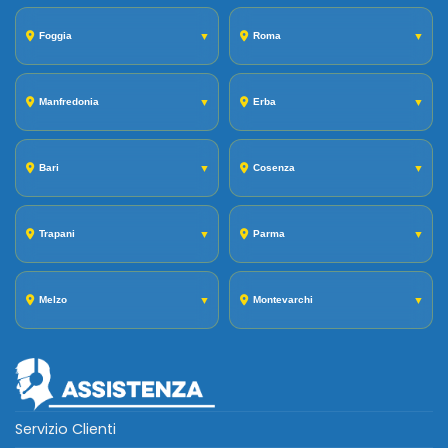
Foggia
▼
Roma
▼
Manfredonia
▼
Erba
▼
Bari
▼
Cosenza
▼
Trapani
▼
Parma
▼
Melzo
▼
Montevarchi
▼
Servizio Clienti