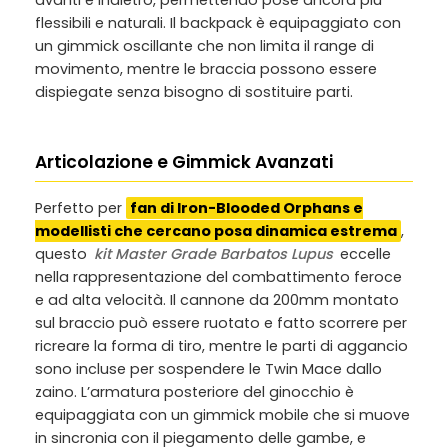
avanti e indietro, permettendo pose ancora più
flessibili e naturali. Il backpack è equipaggiato con
un gimmick oscillante che non limita il range di
movimento, mentre le braccia possono essere
dispiegate senza bisogno di sostituire parti.
Articolazione e Gimmick Avanzati
Perfetto per
fan di Iron-Blooded Orphans e
modellisti che cercano posa dinamica estrema
,
questo
kit Master Grade Barbatos Lupus
eccelle
nella rappresentazione del combattimento feroce
e ad alta velocità. Il cannone da 200mm montato
sul braccio può essere ruotato e fatto scorrere per
ricreare la forma di tiro, mentre le parti di aggancio
sono incluse per sospendere le Twin Mace dallo
zaino. L’armatura posteriore del ginocchio è
equipaggiata con un gimmick mobile che si muove
in sincronia con il piegamento delle gambe, e