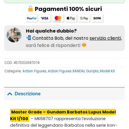
Pagamenti 100% sicuri
Hai qualche dubbio?
Contatta Bob, del nostro
servizio clienti,
sarà felice di risponderti
COD:
4573102687074
Categorie:
Action Figures
,
Action Figures BANDAI
,
Gunpla
,
Model Kit
Descrizione
Master Grade – Gundam Barbatos Lupus Model
Kit 1/100
– MK68707 rappresenta l’evoluzione
definitiva del leggendario Barbatos nella serie Iron-