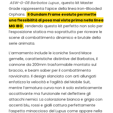
ASW-G-08 Barbatos Lupus
, questo kit Master
Grade rappresenta l’apice della linea Iron-Blooded
Orphans.
Il Gundam Frame evoluto permette
una flessibilità di posa mai vista prima nella linea
MG IBO
, rendendo questo kit perfetto non solo per
l’esposizione statica ma soprattutto per ricreare le
scene di combattimento dinamico e brutale della
serie animata.
L’armamento include le iconiche Sword Mace
gemelle, caratteristiche distintive del Barbatos, il
cannone da 200mm trasformabile montato sul
braccio, e beam saber per il combattimento
ravvicinato. Il design slanciato con arti allungati
enfatizza la velocità e l’agilità del Mobile Suit,
mentre l’armatura curva non è solo esteticamente
accattivante ma funzionale nel deflettere gli
attacchi nemici. La colorazione bianca e grigia con
accenti blu, rossi e gialli cattura perfettamente
l’aspetto minaccioso del Lupus come appare nella