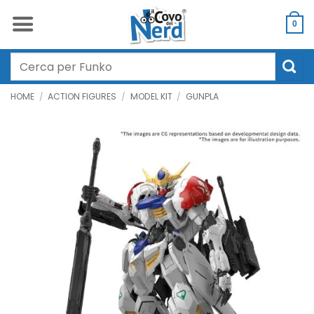
Salta
ai
0
contenuti
Cerca:
HOME
/
ACTION FIGURES
/
MODEL KIT
/
GUNPLA