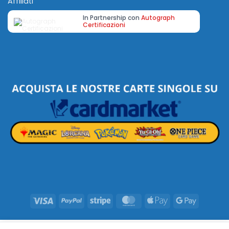
Affiliati
In Partnership con
Autograph
Certificazioni
Visa
PayPal
Stripe
MasterCard
Apple
Google
Pay
Pay