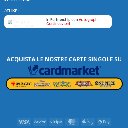
Il mio carrello
Affiliati
In Partnership con
Autograph
Certificazioni
Visa
PayPal
Stripe
MasterCard
Apple
Google
Pay
Pay