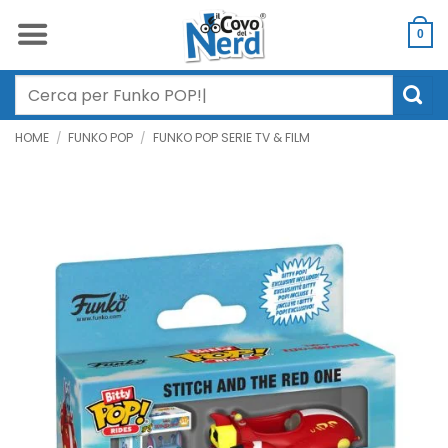
Salta
ai
0
contenuti
Cerca:
HOME
/
FUNKO POP
/
FUNKO POP SERIE TV & FILM