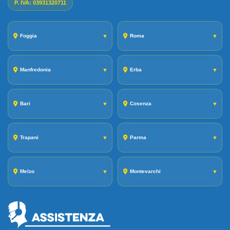
P. IVA: 03931320711
Foggia
▼
Roma
▼
Manfredonia
▼
Erba
▼
Bari
▼
Cosenza
▼
Trapani
▼
Parma
▼
Melzo
▼
Montevarchi
▼