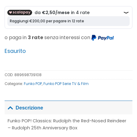
prezzo
prezzo
originale
attuale
era:
è:
24,90€.
10,00€.
o paga in
3 rate
senza interessi con
Esaurito
COD:
889698739108
Categorie:
Funko POP
,
Funko POP Serie TV & Film
Descrizione
Funko POP! Classics: Rudolph the Red-Nosed Reindeer
– Rudolph 25th Anniversary Box