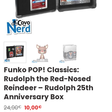
Funko POP! Classics:
Rudolph the Red-Nosed
Reindeer – Rudolph 25th
Anniversary Box
Il
Il
24,90
10,00
€
€