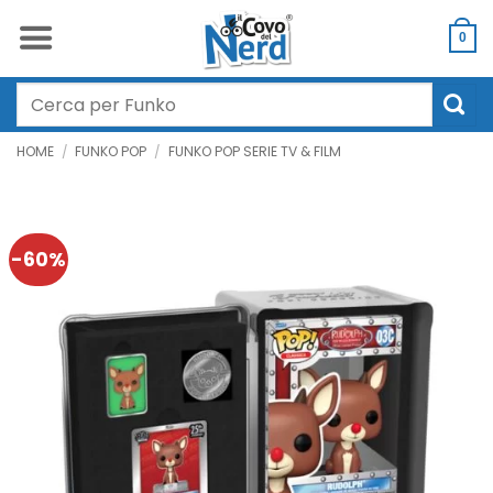
Salta
ai
0
contenuti
Cerca:
HOME
/
FUNKO POP
/
FUNKO POP SERIE TV & FILM
-60%