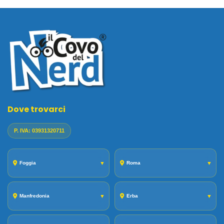
Dove trovarci
P. IVA: 03931320711
Foggia
▼
Roma
▼
Manfredonia
▼
Erba
▼