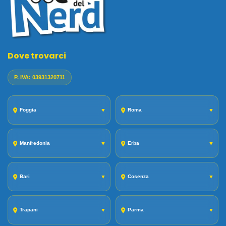
Dove trovarci
P. IVA: 03931320711
Foggia
▼
Roma
▼
Manfredonia
▼
Erba
▼
Bari
▼
Cosenza
▼
Trapani
▼
Parma
▼