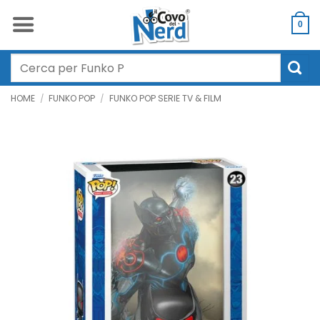
Salta
ai
0
contenuti
Cerca:
HOME
/
FUNKO POP
/
FUNKO POP SERIE TV & FILM