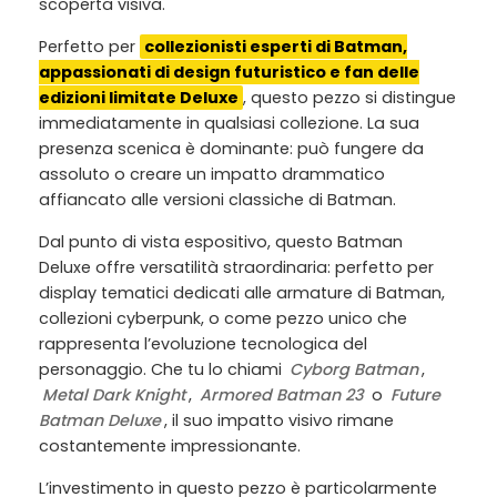
scoperta visiva.
Perfetto per
collezionisti esperti di Batman,
appassionati di design futuristico e fan delle
edizioni limitate Deluxe
, questo pezzo si distingue
immediatamente in qualsiasi collezione. La sua
presenza scenica è dominante: può fungere da
assoluto o creare un impatto drammatico
affiancato alle versioni classiche di Batman.
Dal punto di vista espositivo, questo Batman
Deluxe offre versatilità straordinaria: perfetto per
display tematici dedicati alle armature di Batman,
collezioni cyberpunk, o come pezzo unico che
rappresenta l’evoluzione tecnologica del
personaggio. Che tu lo chiami
Cyborg Batman
,
Metal Dark Knight
,
Armored Batman 23
o
Future
Batman Deluxe
, il suo impatto visivo rimane
costantemente impressionante.
L’investimento in questo pezzo è particolarmente