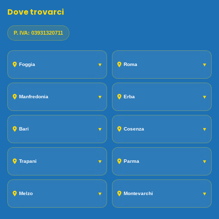
Dove trovarci
P. IVA: 03931320711
Foggia
▼
Roma
▼
Manfredonia
▼
Erba
▼
Bari
▼
Cosenza
▼
Trapani
▼
Parma
▼
Melzo
▼
Montevarchi
▼