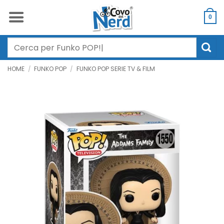
Salta
ai
0
contenuti
Cerca:
HOME
/
FUNKO POP
/
FUNKO POP SERIE TV & FILM