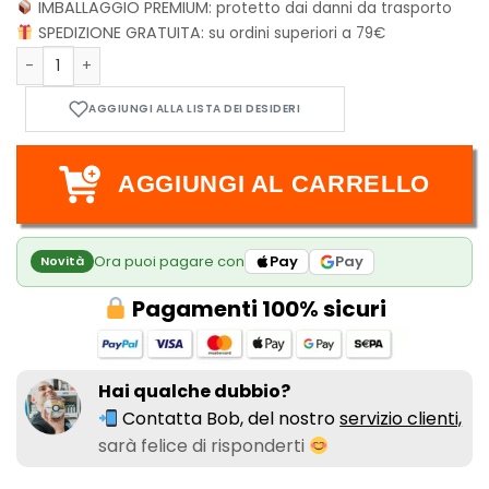
IMBALLAGGIO PREMIUM:
protetto dai danni da trasporto
SPEDIZIONE GRATUITA:
su ordini superiori a 79€
Funko POP! Deluxe: The Addams Family - Morticia Addams 1
AGGIUNGI AL CARRELLO
Ora puoi pagare con
Pay
Pay
Novità
Pagamenti 100% sicuri
Hai qualche dubbio?
Contatta Bob, del nostro
servizio clienti,
sarà felice di risponderti