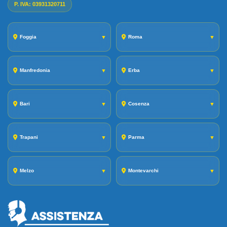
P. IVA: 03931320711
Foggia
▼
Roma
▼
Manfredonia
▼
Erba
▼
Bari
▼
Cosenza
▼
Trapani
▼
Parma
▼
Melzo
▼
Montevarchi
▼