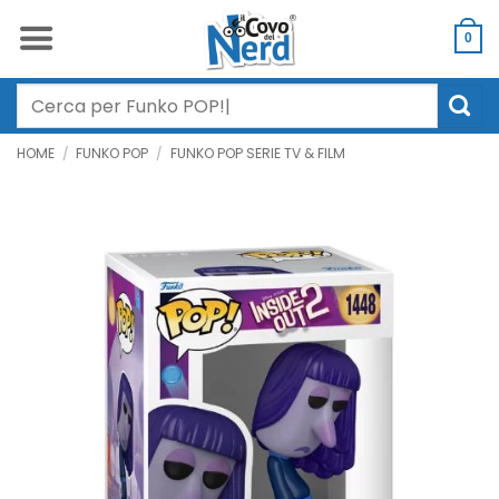
Salta
ai
0
contenuti
Cerca:
HOME
/
FUNKO POP
/
FUNKO POP SERIE TV & FILM