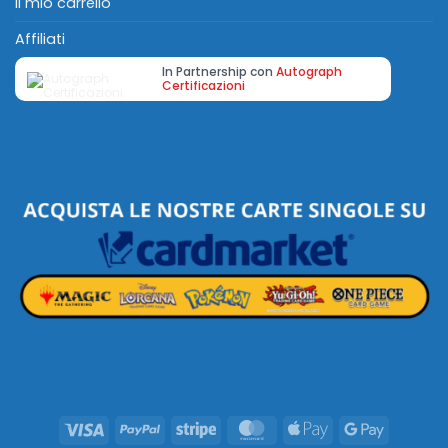
Il mio carrello
Affiliati
In Partnership con
Autograph
Certificazioni
Visa
PayPal
Stripe
MasterCard
Apple
Google
Pay
Pay