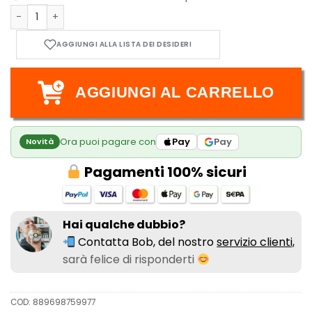
Funko POP! Disney: Inside Out 2 - Ennui 1448 quantità
AGGIUNGI AL CARRELLO
Ora puoi pagare con
Pay
Pay
Novità
Pagamenti 100% sicuri
Hai qualche dubbio?
Contatta Bob, del nostro
servizio clienti,
sarà felice di risponderti
COD:
889698759977