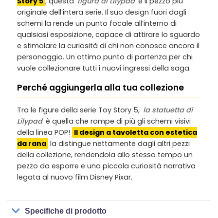
Story 5
, questa
figura di Lilypad
è il pezzo più
originale dell’intera serie. Il suo design fuori dagli
schemi la rende un punto focale all’interno di
qualsiasi esposizione, capace di attirare lo sguardo
e stimolare la curiosità di chi non conosce ancora il
personaggio. Un ottimo punto di partenza per chi
vuole collezionare tutti i nuovi ingressi della saga.
Perché aggiungerla alla tua collezione
Tra le figure della serie Toy Story 5,
la statuetta di
Lilypad
è quella che rompe di più gli schemi visivi
della linea POP!
Il design a tavoletta con estetica
da rana
la distingue nettamente dagli altri pezzi
della collezione, rendendola allo stesso tempo un
pezzo da esporre e una piccola curiosità narrativa
legata al nuovo film Disney Pixar.
Specifiche di prodotto