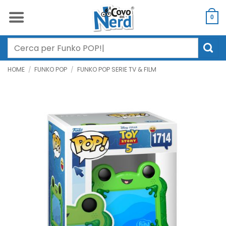
Salta
ai
0
contenuti
Cerca:
HOME
/
FUNKO POP
/
FUNKO POP SERIE TV & FILM