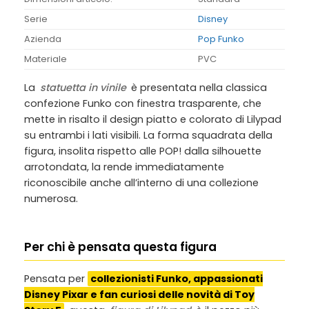
Serie
Disney
Azienda
Pop Funko
Materiale
PVC
La
statuetta in vinile
è presentata nella classica
confezione Funko con finestra trasparente, che
mette in risalto il design piatto e colorato di Lilypad
su entrambi i lati visibili. La forma squadrata della
figura, insolita rispetto alle POP! dalla silhouette
arrotondata, la rende immediatamente
riconoscibile anche all’interno di una collezione
numerosa.
Per chi è pensata questa figura
Pensata per
collezionisti Funko, appassionati
Disney Pixar e fan curiosi delle novità di Toy