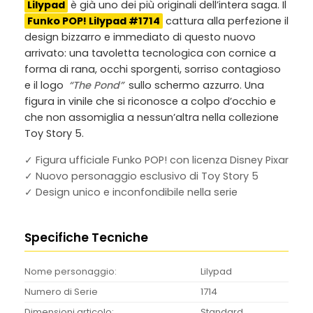
Lilypad
è già uno dei più originali dell’intera saga. Il
Funko POP! Lilypad #1714
cattura alla perfezione il
design bizzarro e immediato di questo nuovo
arrivato: una tavoletta tecnologica con cornice a
forma di rana, occhi sporgenti, sorriso contagioso
e il logo
“The Pond”
sullo schermo azzurro. Una
figura in vinile che si riconosce a colpo d’occhio e
che non assomiglia a nessun’altra nella collezione
Toy Story 5.
✓ Figura ufficiale Funko POP! con licenza Disney Pixar
✓ Nuovo personaggio esclusivo di Toy Story 5
✓ Design unico e inconfondibile nella serie
Specifiche Tecniche
Nome personaggio:
Lilypad
Numero di Serie
1714
Dimensioni articolo:
Standard