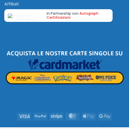
Affiliati
In Partnership con
Autograph
Certificazioni
Visa
PayPal
Stripe
MasterCard
Apple
Google
Pay
Pay