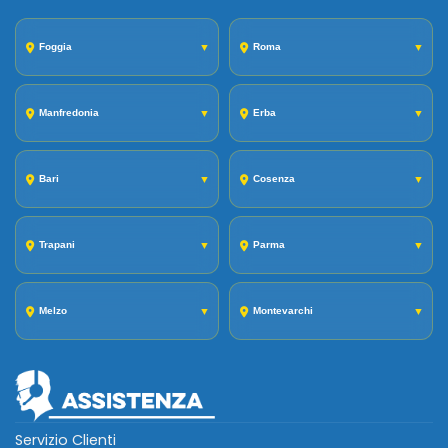
Foggia
▼
Roma
▼
Manfredonia
▼
Erba
▼
Bari
▼
Cosenza
▼
Trapani
▼
Parma
▼
Melzo
▼
Montevarchi
▼
Servizio Clienti