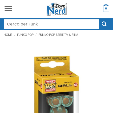
Salta
ai
0
contenuti
Cerca:
HOME
/
FUNKO POP
/
FUNKO POP SERIE TV & FILM