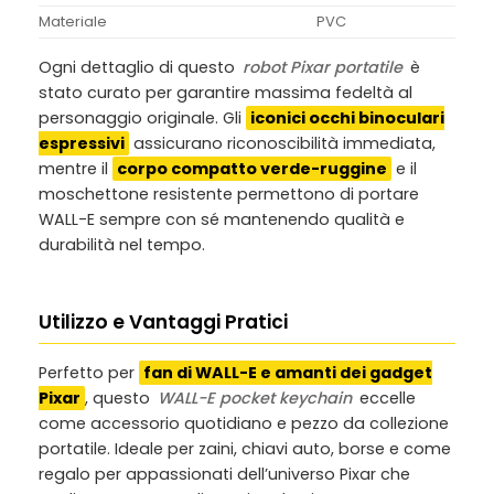
Materiale
PVC
Ogni dettaglio di questo
robot Pixar portatile
è
stato curato per garantire massima fedeltà al
personaggio originale. Gli
iconici occhi binoculari
espressivi
assicurano riconoscibilità immediata,
mentre il
corpo compatto verde-ruggine
e il
moschettone resistente permettono di portare
WALL-E sempre con sé mantenendo qualità e
durabilità nel tempo.
Utilizzo e Vantaggi Pratici
Perfetto per
fan di WALL-E e amanti dei gadget
Pixar
, questo
WALL-E pocket keychain
eccelle
come accessorio quotidiano e pezzo da collezione
portatile. Ideale per zaini, chiavi auto, borse e come
regalo per appassionati dell’universo Pixar che