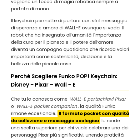
vogliono un tocco di magia robotica sempre a
portata di mano.
Il keychain permette di portare con sé il messaggio
di speranza e amore di WALL-E ovunque si vada. Il
robot che ha insegnato all’umanità l’importanza
della cura per il pianeta e il potere dell’amore
diventa un compagno quotidiano che ricorda valori
importanti come sostenibilità, dedizione e la
bellezza delle piccole cose.
Perché Scegliere Funko POP! Keychain:
Disney – Pixar – Wall – E
Che tu lo conosca come
WALL-E portachiavi Pixar
o
WALL-E pocket companion
, la qualità Funko
rimane eccezionale.
Il formato pocket con qualità
da collezione e messaggio ecologico
lo rende
una scelta superiore per chi vuole celebrare uno dei
personaggi Pixar più significativi, unendo praticità