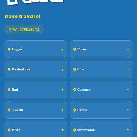
Dove trovarci
P. IVA: 03931320711
Foggia
▼
Roma
▼
Manfredonia
▼
Erba
▼
Bari
▼
Cosenza
▼
Trapani
▼
Parma
▼
Melzo
▼
Montevarchi
▼