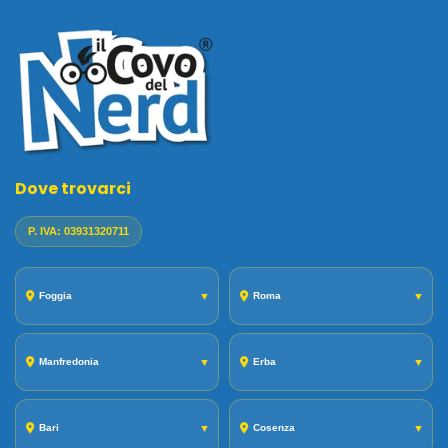
Dove trovarci
P. IVA: 03931320711
Foggia
▼
Roma
▼
Manfredonia
▼
Erba
▼
Bari
▼
Cosenza
▼