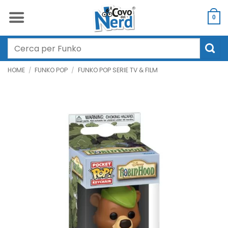
Salta
ai
0
contenuti
Cerca:
HOME
/
FUNKO POP
/
FUNKO POP SERIE TV & FILM