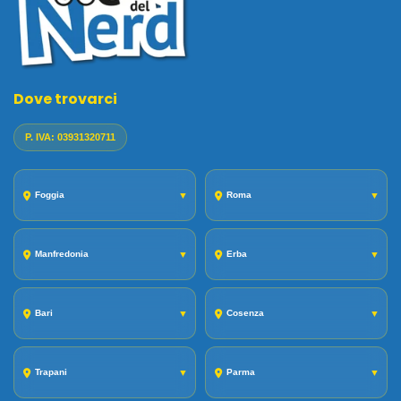
Dove trovarci
P. IVA: 03931320711
Foggia
▼
Roma
▼
Manfredonia
▼
Erba
▼
Bari
▼
Cosenza
▼
Trapani
▼
Parma
▼