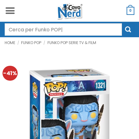
Salta
ai
0
contenuti
Cerca:
HOME
/
FUNKO POP
/
FUNKO POP SERIE TV & FILM
-41%