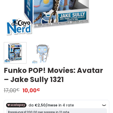
Funko POP! Movies: Avatar
– Jake Sully 1321
Il
Il
17,00
10,00
€
€
prezzo
prezzo
originale
attuale
era:
è:
17,00€.
10,00€.