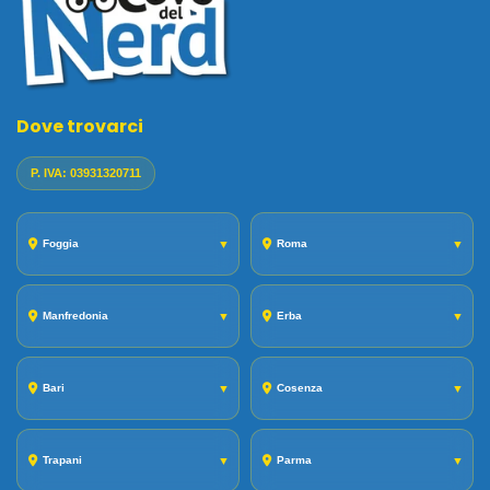
Dove trovarci
P. IVA: 03931320711
Foggia
▼
Roma
▼
Manfredonia
▼
Erba
▼
Bari
▼
Cosenza
▼
Trapani
▼
Parma
▼