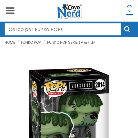
Salta
ai
0
contenuti
Cerca:
HOME
/
FUNKO POP
/
FUNKO POP SERIE TV & FILM