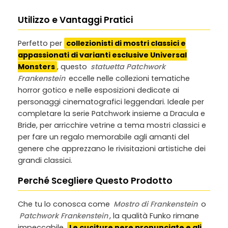
Utilizzo e Vantaggi Pratici
Perfetto per
collezionisti di mostri classici e
appassionati di varianti esclusive Universal
Monsters
, questo
statuetta Patchwork
Frankenstein
eccelle nelle collezioni tematiche
horror gotico e nelle esposizioni dedicate ai
personaggi cinematografici leggendari. Ideale per
completare la serie Patchwork insieme a Dracula e
Bride, per arricchire vetrine a tema mostri classici e
per fare un regalo memorabile agli amanti del
genere che apprezzano le rivisitazioni artistiche dei
grandi classici.
Perché Scegliere Questo Prodotto
Che tu lo conosca come
Mostro di Frankenstein
o
Patchwork Frankenstein
, la qualità Funko rimane
impeccabile.
Le cuciture nere pronunciate e gli