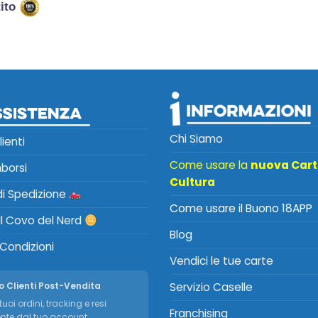
tito
Chi Siamo
lienti
Come usare la
nuova Car
mborsi
Cultura
 di Spedizione
Come usare il Buono 18APP
Il Covo del Nerd
Blog
 Condizioni
Vendici le tue carte
o Clienti Post-Vendita
Servizio Caselle
tuoi ordini, tracking e resi
Franchising
nte dal tuo account.