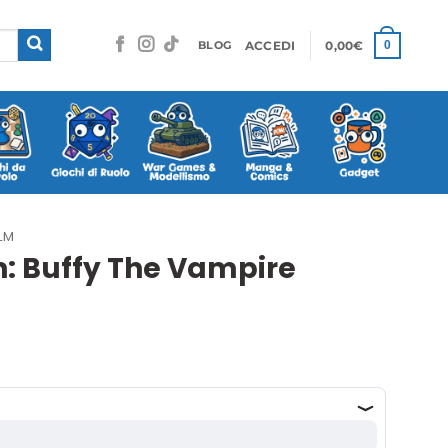
ACCEDI
0,00
€
0
BLOG
LM
n: Buffy The Vampire