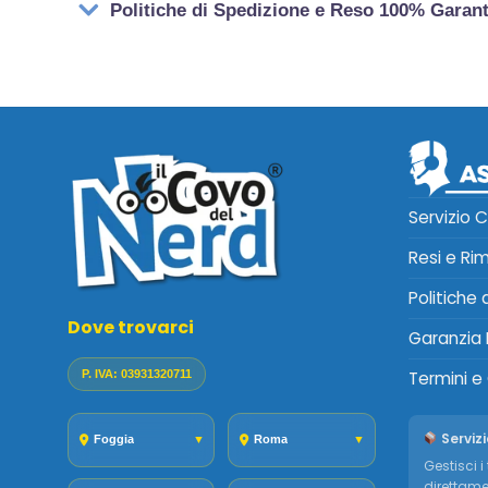
Politiche di Spedizione e Reso 100% Garan
Servizio C
Resi e Ri
Politiche
Dove trovarci
Garanzia 
P. IVA: 03931320711
Termini e
Servizi
Foggia
▼
Roma
▼
Gestisci i 
direttame