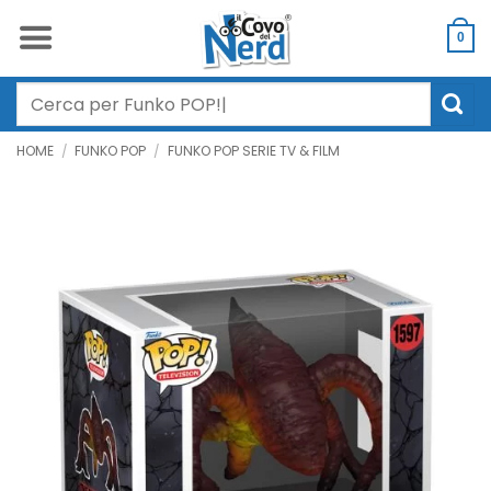
Salta
ai
0
contenuti
Cerca:
HOME
/
FUNKO POP
/
FUNKO POP SERIE TV & FILM