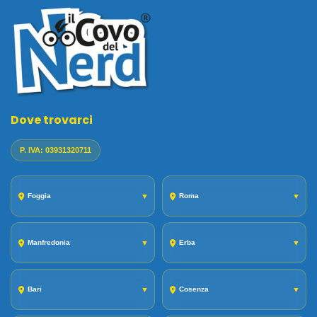
Dove trovarci
P. IVA: 03931320711
Foggia
▼
Roma
▼
Manfredonia
▼
Erba
▼
Bari
▼
Cosenza
▼