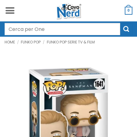
Salta
ai
0
contenuti
Cerca:
HOME
/
FUNKO POP
/
FUNKO POP SERIE TV & FILM