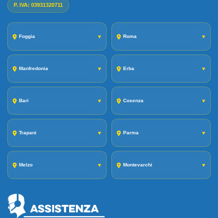
P. IVA: 03931320711
Foggia
▼
Roma
▼
Manfredonia
▼
Erba
▼
Bari
▼
Cosenza
▼
Trapani
▼
Parma
▼
Melzo
▼
Montevarchi
▼