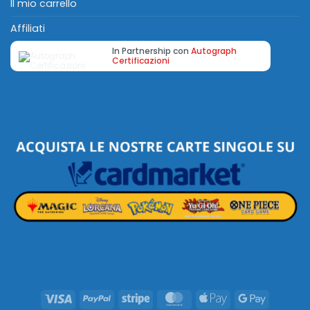
Il mio carrello
Affiliati
In Partnership con
Autograph
Certificazioni
Visa
PayPal
Stripe
MasterCard
Apple
Google