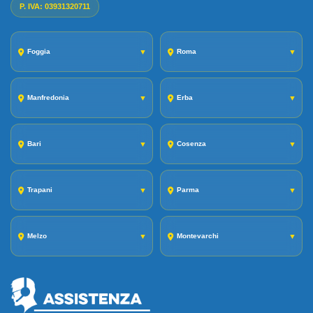
P. IVA: 03931320711
Foggia
▼
Roma
▼
Manfredonia
▼
Erba
▼
Bari
▼
Cosenza
▼
Trapani
▼
Parma
▼
Melzo
▼
Montevarchi
▼