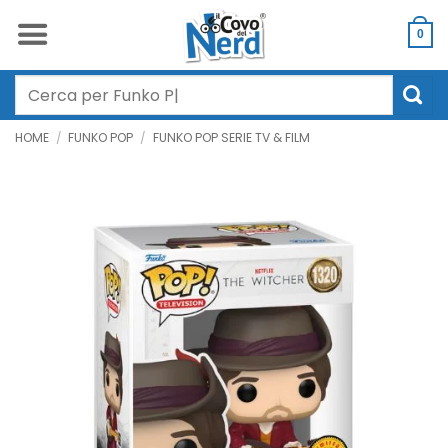
Salta
ai
0
contenuti
Cerca:
HOME
/
FUNKO POP
/
FUNKO POP SERIE TV & FILM