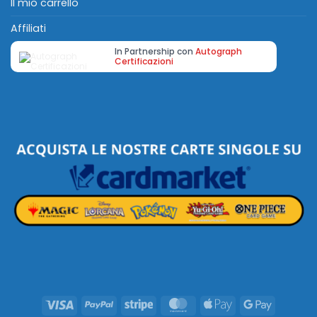
Il mio carrello
Affiliati
In Partnership con
Autograph
Certificazioni
Visa
PayPal
Stripe
MasterCard
Apple
Google