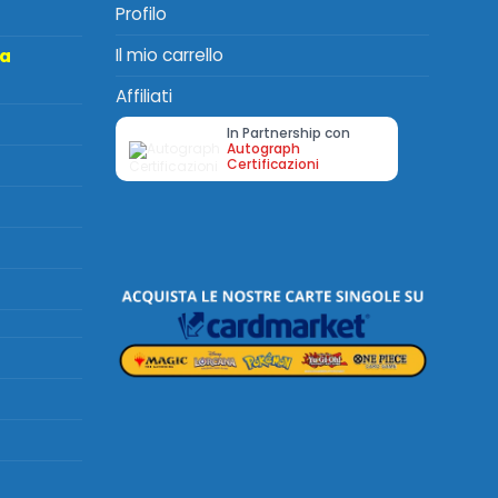
Profilo
Il mio carrello
ta
Affiliati
In Partnership con
Autograph
Certificazioni