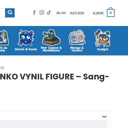
ACCEDI
0,00
€
0
BLOG
LM
NKO VYNIL FIGURE – Sang-