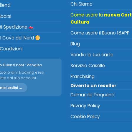
Chi Siamo
lienti
Come usare la
nuova Car
mborsi
Cultura
 di Spedizione
Come usare il Buono 18APP
Il Covo del Nerd
Blog
 Condizioni
Vendici le tue carte
o Clienti Post-Vendita
Servizio Caselle
tuoi ordini, tracking e resi
Franchising
nte dal tuo account.
Diventa un reseller
miei ordini →
Domande Frequenti
Privacy Policy
Cookie Policy