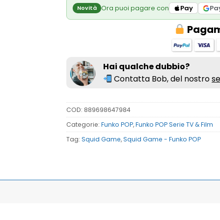
Ora puoi pagare con
Pay
Pa
Novità
Pagame
Hai qualche dubbio?
Contatta Bob, del nostro
se
COD:
889698647984
Categorie:
Funko POP
,
Funko POP Serie TV & Film
Tag:
Squid Game
,
Squid Game - Funko POP