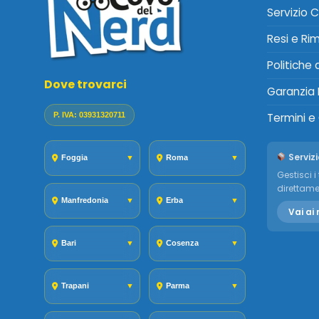
Servizio C
Resi e Ri
Politiche
Dove trovarci
Garanzia 
P. IVA: 03931320711
Termini e
Servizi
Foggia
▼
Roma
▼
Gestisci i 
direttame
Manfredonia
▼
Erba
▼
Vai ai 
Bari
▼
Cosenza
▼
Trapani
▼
Parma
▼