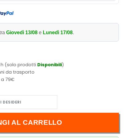
tra
Giovedì 13/08
e
Lunedì 17/08
.
 h (solo prodotti
Disponibili
)
ni da trasporto
i a 79€
ang-Woo 218 (1225) quantità
NGI AL CARRELLO