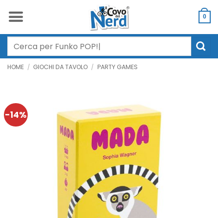
Salta
ai
0
contenuti
Cerca:
HOME
/
GIOCHI DA TAVOLO
/
PARTY GAMES
-14%