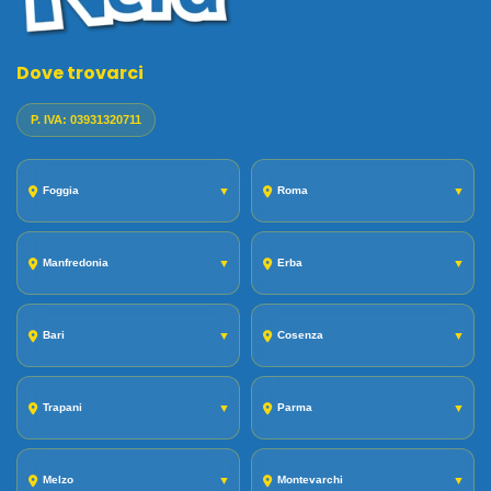
Dove trovarci
P. IVA: 03931320711
Foggia
▼
Roma
▼
Manfredonia
▼
Erba
▼
Bari
▼
Cosenza
▼
Trapani
▼
Parma
▼
Melzo
▼
Montevarchi
▼