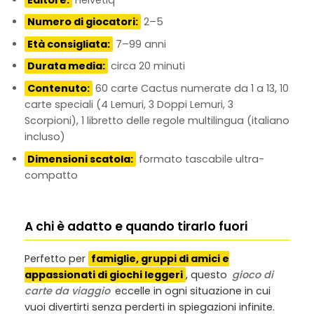
Numero di giocatori:
2–5
Età consigliata:
7–99 anni
Durata media:
circa 20 minuti
Contenuto:
60 carte Cactus numerate da 1 a 13, 10
carte speciali (4 Lemuri, 3 Doppi Lemuri, 3
Scorpioni), 1 libretto delle regole multilingua (italiano
incluso)
Dimensioni scatola:
formato tascabile ultra-
compatto
A chi è adatto e quando tirarlo fuori
Perfetto per
famiglie, gruppi di amici e
appassionati di giochi leggeri
, questo
gioco di
carte da viaggio
eccelle in ogni situazione in cui
vuoi divertirti senza perderti in spiegazioni infinite.