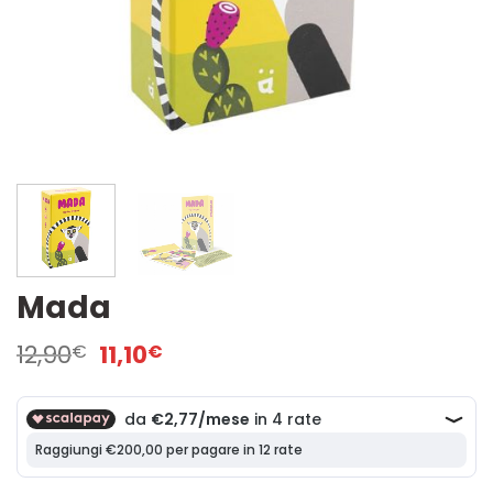
Mada
Il
Il
12,90
11,10
€
€
prezzo
prezzo
originale
attuale
era:
è:
12,90€.
11,10€.