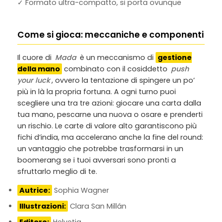
✓ Formato ultra-compatto, si porta ovunque
Come si gioca: meccaniche e componenti
Il cuore di
Mada
è un meccanismo di
gestione
della mano
combinato con il cosiddetto
push
your luck
, ovvero la tentazione di spingere un po’
più in là la propria fortuna. A ogni turno puoi
scegliere una tra tre azioni: giocare una carta dalla
tua mano, pescarne una nuova o osare e prenderti
un rischio. Le carte di valore alto garantiscono più
fichi d’india, ma accelerano anche la fine del round:
un vantaggio che potrebbe trasformarsi in un
boomerang se i tuoi avversari sono pronti a
sfruttarlo meglio di te.
Autrice:
Sophia Wagner
Illustrazioni:
Clara San Millán
Editore:
Helvetiq