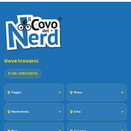
Dove trovarci
P. IVA: 03931320711
Foggia
▼
Roma
▼
Manfredonia
▼
Erba
▼
Bari
Cosenza