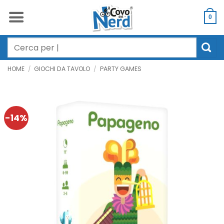
Salta
ai
0
contenuti
Cerca:
HOME
/
GIOCHI DA TAVOLO
/
PARTY GAMES
-14%