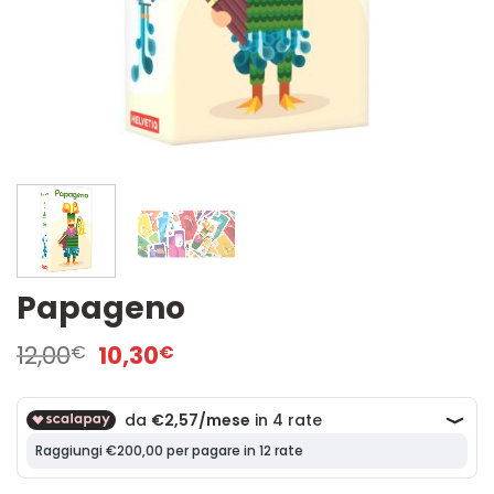
Papageno
Il
Il
12,00
10,30
€
€
prezzo
prezzo
originale
attuale
era:
è:
12,00€.
10,30€.