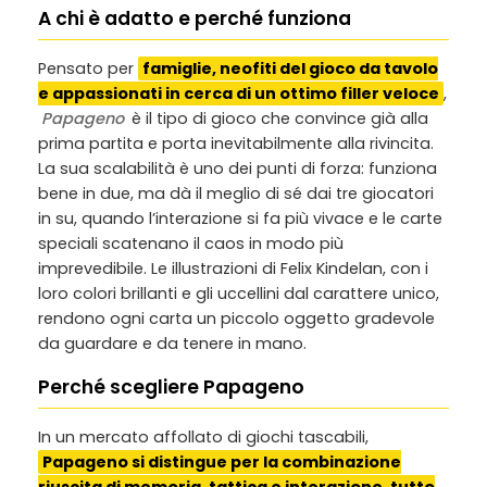
A chi è adatto e perché funziona
Pensato per
famiglie, neofiti del gioco da tavolo
e appassionati in cerca di un ottimo filler veloce
,
Papageno
è il tipo di gioco che convince già alla
prima partita e porta inevitabilmente alla rivincita.
La sua scalabilità è uno dei punti di forza: funziona
bene in due, ma dà il meglio di sé dai tre giocatori
in su, quando l’interazione si fa più vivace e le carte
speciali scatenano il caos in modo più
imprevedibile. Le illustrazioni di Felix Kindelan, con i
loro colori brillanti e gli uccellini dal carattere unico,
rendono ogni carta un piccolo oggetto gradevole
da guardare e da tenere in mano.
Perché scegliere Papageno
In un mercato affollato di giochi tascabili,
Papageno si distingue per la combinazione