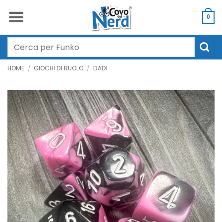
Salta
ai
0
contenuti
Cerca:
HOME
/
GIOCHI DI RUOLO
/
DADI