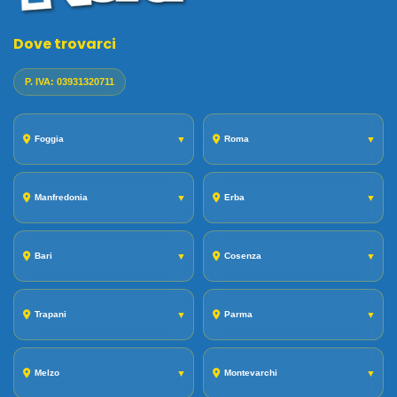
Dove trovarci
P. IVA: 03931320711
Foggia
▼
Roma
▼
Manfredonia
▼
Erba
▼
Bari
▼
Cosenza
▼
Trapani
▼
Parma
▼
Melzo
▼
Montevarchi
▼