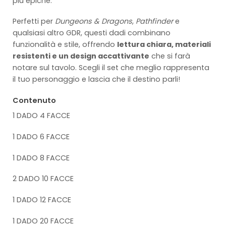
più epiche.
Perfetti per
Dungeons & Dragons
,
Pathfinder
e
qualsiasi altro GDR, questi dadi combinano
funzionalità e stile, offrendo
lettura chiara, materiali
resistenti e un design accattivante
che si farà
notare sul tavolo. Scegli il set che meglio rappresenta
il tuo personaggio e lascia che il destino parli!
Contenuto
1 DADO 4 FACCE
1 DADO 6 FACCE
1 DADO 8 FACCE
2 DADO 10 FACCE
1 DADO 12 FACCE
1 DADO 20 FACCE