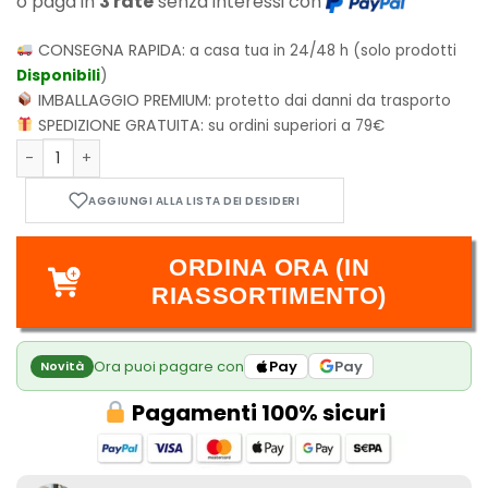
o paga in
3 rate
senza interessi con
CONSEGNA RAPIDA:
a casa tua in 24/48 h (solo prodotti
Disponibili
)
IMBALLAGGIO PREMIUM:
protetto dai danni da trasporto
SPEDIZIONE GRATUITA:
su ordini superiori a 79€
Set 7 Dadi Gemini Black-Pink w/White - Chessex 26430 quan
ORDINA ORA (IN
RIASSORTIMENTO)
Ora puoi pagare con
Pay
Pay
Novità
Pagamenti 100% sicuri