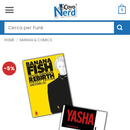
Salta
ai
0
contenuti
Cerca:
HOME
/
MANGA & COMICS
-5%