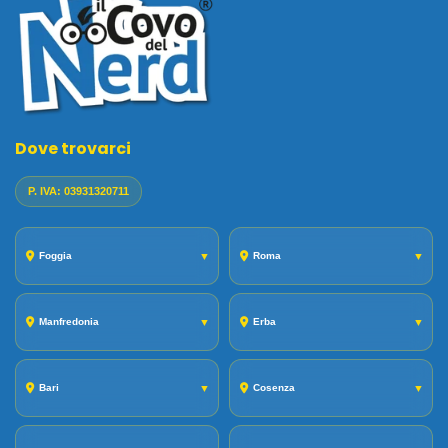
Dove trovarci
P. IVA: 03931320711
Foggia
▼
Roma
▼
Manfredonia
▼
Erba
▼
Bari
▼
Cosenza
▼