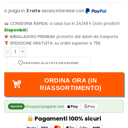
o paga in
3 rate
senza interessi con
CONSEGNA RAPIDA:
a casa tua in 24/48 h (solo prodotti
Disponibili
)
IMBALLAGGIO PREMIUM:
protetto dai danni da trasporto
SPEDIZIONE GRATUITA:
su ordini superiori a 79€
Bundle Yasha Vol.1 + Banana Fish Official Guidebook Rebirth
ORDINA ORA (IN
RIASSORTIMENTO)
Ora puoi pagare con
Pay
Pay
Novità
Pagamenti 100% sicuri