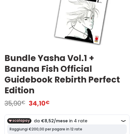
Bundle Yasha Vol.1 +
Banana Fish Official
Guidebook Rebirth Perfect
Edition
Il
Il
35,90
34,10
€
€
prezzo
prezzo
originale
attuale
era:
è:
35,90€.
34,10€.