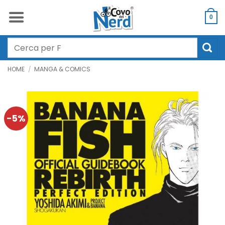
Salta
ai
0
contenuti
Cerca:
HOME
/
MANGA & COMICS
-5%