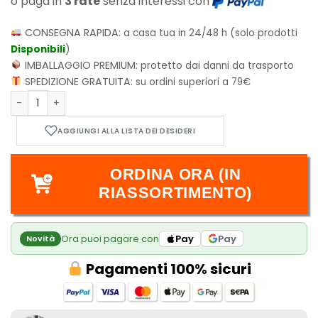
o paga in
3 rate
senza interessi con
CONSEGNA RAPIDA:
a casa tua in 24/48 h (solo prodotti
Disponibili
)
IMBALLAGGIO PREMIUM:
protetto dai danni da trasporto
SPEDIZIONE GRATUITA:
su ordini superiori a 79€
Banana Fish Official Guidebook Rebirth Perfect Edition quan
ORDINA ORA (IN
RIASSORTIMENTO)
Ora puoi pagare con
Pay
Pay
Novità
Pagamenti 100% sicuri