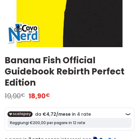
Banana Fish Official
Guidebook Rebirth Perfect
Edition
Il
Il
19,90
18,90
€
€
prezzo
prezzo
originale
attuale
era:
è:
19,90€.
18,90€.