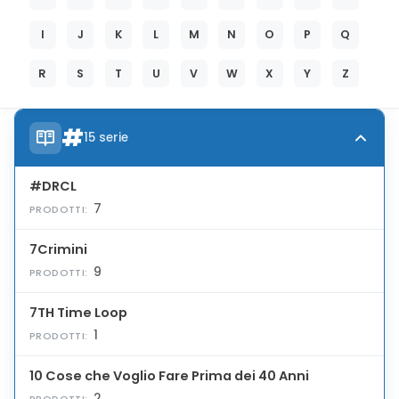
I
J
K
L
M
N
O
P
Q
R
S
T
U
V
W
X
Y
Z
#
15 serie
#DRCL
7
PRODOTTI:
7Crimini
9
PRODOTTI:
7TH Time Loop
1
PRODOTTI:
10 Cose che Voglio Fare Prima dei 40 Anni
2
PRODOTTI: