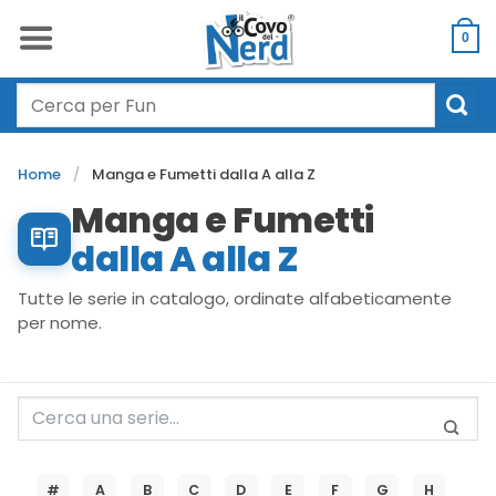
Salta
ai
0
contenuti
Cerca:
Home
/
Manga e Fumetti dalla A alla Z
Manga e Fumetti
dalla A alla Z
Tutte le serie in catalogo, ordinate alfabeticamente
per nome.
#
A
B
C
D
E
F
G
H