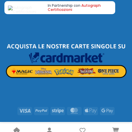
In Partnership con
Autograph
Certificazioni
Visa
PayPal
Stripe
MasterCard
Apple
Google
Pay
Pay