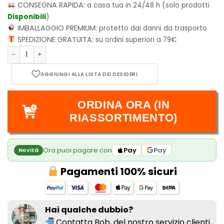
CONSEGNA RAPIDA:
a casa tua in 24/48 h (solo prodotti
Disponibili
)
IMBALLAGGIO PREMIUM:
protetto dai danni da trasporto
SPEDIZIONE GRATUITA:
su ordini superiori a 79€
ONE PIECE - New Edition - Vol.81 quantità
ORDINA ORA (IN
RIASSORTIMENTO)
Ora puoi pagare con
Pay
Pay
Novità
Pagamenti 100% sicuri
Hai qualche dubbio?
Contatta Bob, del nostro
servizio clienti,