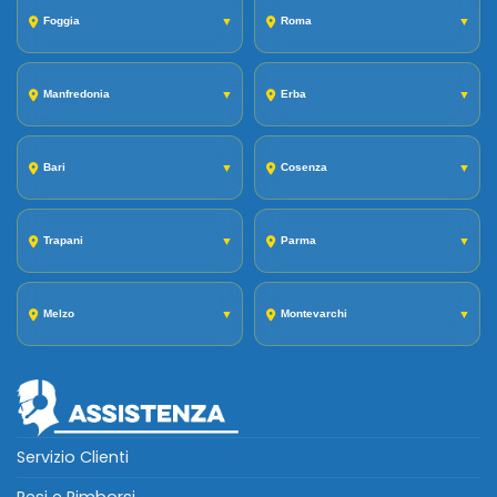
Foggia
▼
Roma
▼
Manfredonia
▼
Erba
▼
Bari
▼
Cosenza
▼
Trapani
▼
Parma
▼
Melzo
▼
Montevarchi
▼
Servizio Clienti