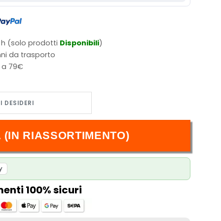
 h (solo prodotti
Disponibili
)
ni da trasporto
i a 79€
an Vol. 5 quantità
 (IN RIASSORTIMENTO)
y
nti 100% sicuri