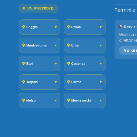
P. IVA: 03931320711
Termini e
Servizi
Foggia
▼
Roma
▼
Gestisci i 
direttame
Manfredonia
▼
Erba
▼
Vai ai 
Bari
▼
Cosenza
▼
Trapani
▼
Parma
▼
Melzo
▼
Montevarchi
▼