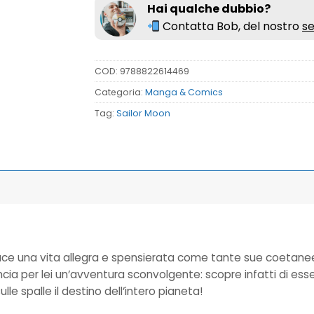
Hai qualche dubbio?
Contatta Bob, del nostro
se
COD:
9788822614469
Categoria:
Manga & Comics
Tag:
Sailor Moon
 una vita allegra e spensierata come tante sue coetanee. Tu
ncia per lei un’avventura sconvolgente: scopre infatti di ess
lle spalle il destino dell’intero pianeta!