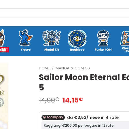
HOME
/
MANGA & COMICS
Sailor Moon Eternal E
5
Il
Il
14,90
14,15
€
€
prezzo
prezzo
originale
attuale
era:
è:
14,90€.
14,15€.