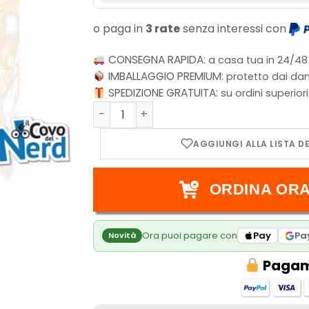
o paga in
3 rate
senza interessi con
CONSEGNA RAPIDA:
a casa tua in 24/48
IMBALLAGGIO PREMIUM:
protetto dai dan
SPEDIZIONE GRATUITA:
su ordini superior
Sailor Moon Eternal Edition Pretty Guardi
ORDINA ORA
Ora puoi pagare con
Pay
Pa
Novità
Pagame