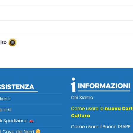
tito
Chi Siamo
lienti
Come usare la
nuova Car
mborsi
Cultura
 di Spedizione
Come usare il Buono 18APP
Il Covo del Nerd