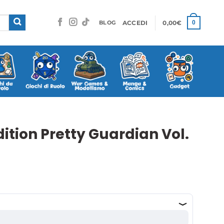
ACCEDI
0,00
€
0
BLOG
dition Pretty Guardian Vol.