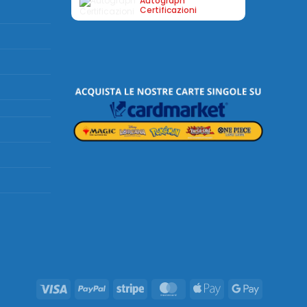
Autograph
Certificazioni
Visa
PayPal
Stripe
MasterCard
Apple
Google
Pay
Pay