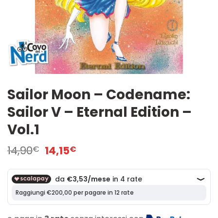
Sailor Moon – Codename:
Sailor V – Eternal Edition –
Vol.1
Il
Il
14,90
14,15
€
€
prezzo
prezzo
originale
attuale
era:
è:
14,90€.
14,15€.