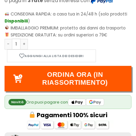
o paga in
3 rate
senza interessi con
CONSEGNA RAPIDA:
a casa tua in 24/48 h (solo prodotti
Disponibili
)
IMBALLAGGIO PREMIUM:
protetto dai danni da trasporto
SPEDIZIONE GRATUITA:
su ordini superiori a 79€
Sailor Moon - Codename: Sailor V - Eternal Edition - Vol.1 qu
ORDINA ORA (IN
RIASSORTIMENTO)
Ora puoi pagare con
Pay
Pay
Novità
Pagamenti 100% sicuri