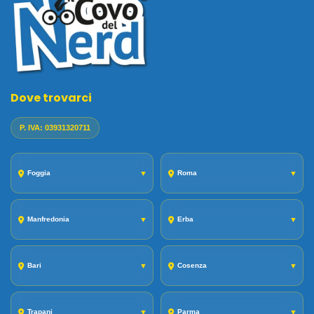
Dove trovarci
P. IVA: 03931320711
Foggia
▼
Roma
▼
Manfredonia
▼
Erba
▼
Bari
▼
Cosenza
▼
Trapani
▼
Parma
▼