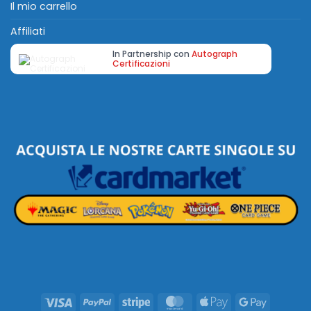
Il mio carrello
Affiliati
In Partnership con
Autograph
Certificazioni
Visa
PayPal
Stripe
MasterCard
Apple
Google