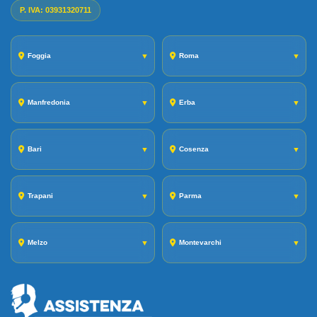
P. IVA: 03931320711
Foggia
▼
Roma
▼
Manfredonia
▼
Erba
▼
Bari
▼
Cosenza
▼
Trapani
▼
Parma
▼
Melzo
▼
Montevarchi
▼