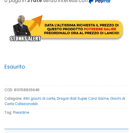
o paga in
3 rate
senza interessi con
Esaurito
COD:
810158836648
Categorie:
Altri giochi di carte
,
Dragon Ball Super Card Game
,
Giochi di
Carte Collezionabili
Tag:
Preordine