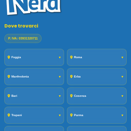
Dove trovarci
P. IVA: 03931320711
Foggia
▼
Roma
▼
Manfredonia
▼
Erba
▼
Bari
▼
Cosenza
▼
Trapani
▼
Parma
▼