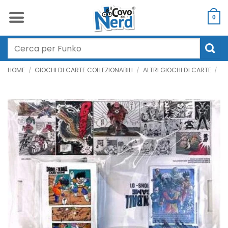
Salta
ai
0
contenuti
Cerca:
HOME
/
GIOCHI DI CARTE COLLEZIONABILI
/
ALTRI GIOCHI DI CARTE
/
D