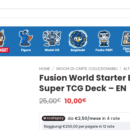
HOME
/
GIOCHI DI CARTE COLLEZIONABILI
/
ALT
Fusion World Starter 
Super TCG Deck – EN
Il
Il
25,00
10,00
€
€
prezzo
prezzo
originale
attuale
era:
è:
25,00€.
10,00€.