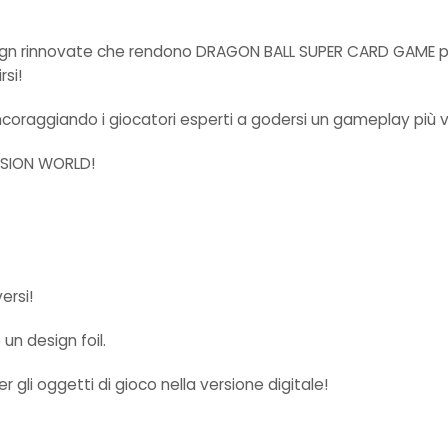
n rinnovate che rendono DRAGON BALL SUPER CARD GAME più di
rsi!
 incoraggiando i giocatori esperti a godersi un gameplay più 
FUSION WORLD!
ersi!
 un design foil.
 gli oggetti di gioco nella versione digitale!