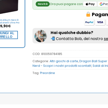
Ora puoi pagare con
Pay
Pa
Novità
Pagame
ors Album Nero 9
d Anelli Ultra Pro
15,90
€
Hai qualche dubbio?
IUNGI AL
RRELLO
Contatta Bob, del nostro
se
COD:
810059784185
Categorie:
Altri giochi di carte
,
Dragon Ball Supe
Nerd - Scopri i nostri prodotti scontati!
,
Saldi di I
Tag:
Preordine