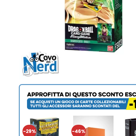
-29%
-46%