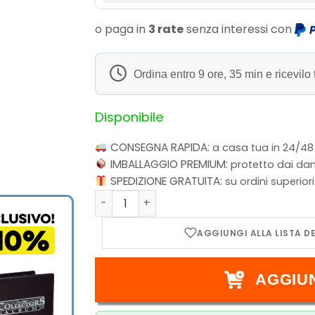
o paga in
3 rate
senza interessi con
Ordina entro
9 ore, 35 min
e ricevilo 
Disponibile
CONSEGNA RAPIDA:
a casa tua in 24/48
IMBALLAGGIO PREMIUM:
protetto dai dan
SPEDIZIONE GRATUITA:
su ordini superior
Fusion World Starter Broly FS03 Dragon B
AGGIU