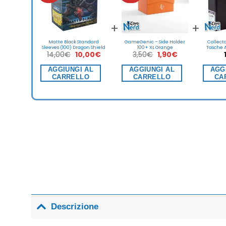
+
+
Matte Black Standard
GameGenic – Side Holder
Collect
Sleeves (100) Dragon Shield
100+ XL Orange
Tasche A
Il
Il
Il
Il
14,00
€
10,00
€
3,50
€
1,90
€
prezzo
prezzo
prezzo
prezzo
originale
attuale
originale
attuale
AGGIUNGI AL
AGGIUNGI AL
AGG
era:
è:
era:
è:
CARRELLO
CARRELLO
CA
14,00€.
10,00€.
3,50€.
1,90€.
Descrizione