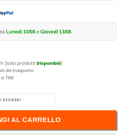
tra
Lunedì 10/08
e
Giovedì 13/08
.
 h (solo prodotti
Disponibili
)
ni da trasporto
i a 79€
all Super TCG Deck - EN quantità
NGI AL CARRELLO