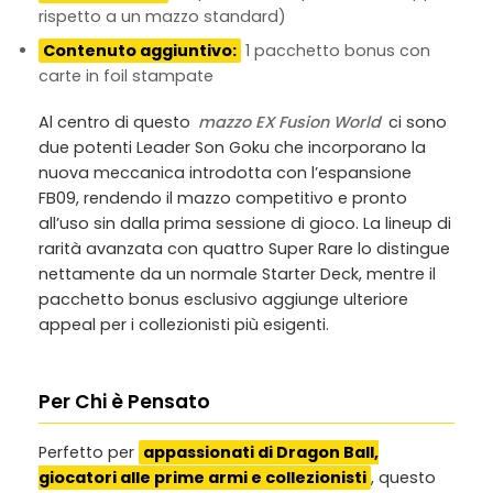
rispetto a un mazzo standard)
Contenuto aggiuntivo:
1 pacchetto bonus con
carte in foil stampate
Al centro di questo
mazzo EX Fusion World
ci sono
due potenti Leader Son Goku che incorporano la
nuova meccanica introdotta con l’espansione
FB09, rendendo il mazzo competitivo e pronto
all’uso sin dalla prima sessione di gioco. La lineup di
rarità avanzata con quattro Super Rare lo distingue
nettamente da un normale Starter Deck, mentre il
pacchetto bonus esclusivo aggiunge ulteriore
appeal per i collezionisti più esigenti.
Per Chi è Pensato
Perfetto per
appassionati di Dragon Ball,
giocatori alle prime armi e collezionisti
, questo