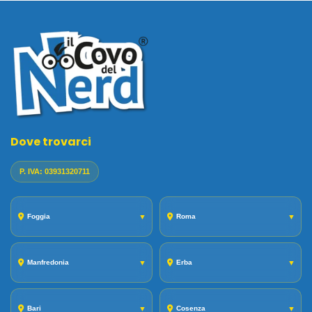
Dove trovarci
P. IVA: 03931320711
Foggia
▼
Roma
▼
Manfredonia
▼
Erba
▼
Bari
▼
Cosenza
▼