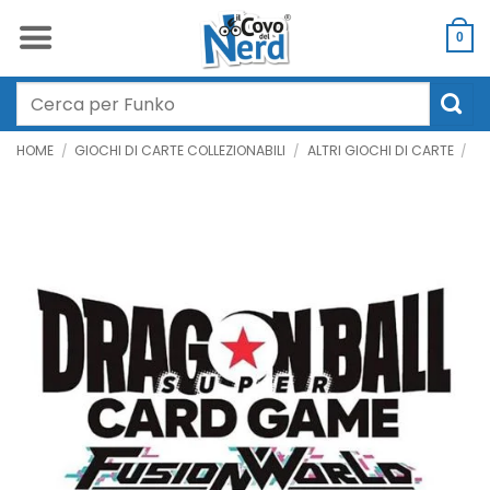
Salta
ai
0
contenuti
Cerca:
HOME
/
GIOCHI DI CARTE COLLEZIONABILI
/
ALTRI GIOCHI DI CARTE
/
D