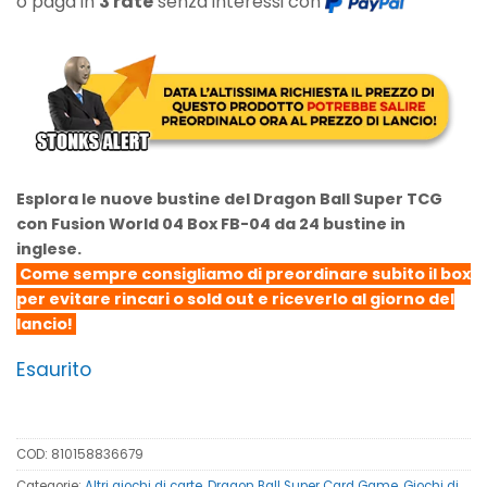
o paga in
3 rate
senza interessi con
Esplora le nuove bustine del Dragon Ball Super TCG
con Fusion World 04 Box FB-04 da 24 bustine in
inglese.
Come sempre consigliamo di preordinare subito il box
per evitare rincari o sold out e riceverlo al giorno del
lancio!
Esaurito
COD:
810158836679
Categorie:
Altri giochi di carte
,
Dragon Ball Super Card Game
,
Giochi di