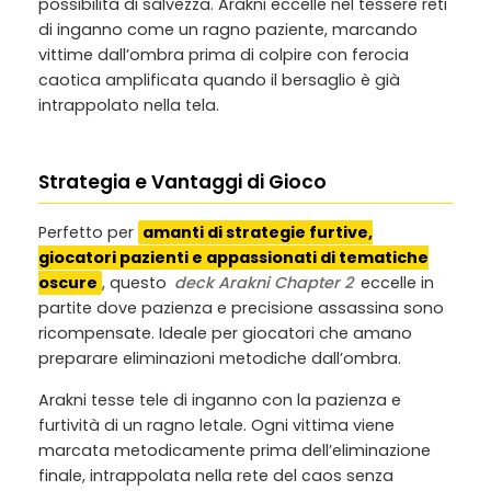
possibilità di salvezza. Arakni eccelle nel tessere reti
di inganno come un ragno paziente, marcando
vittime dall’ombra prima di colpire con ferocia
caotica amplificata quando il bersaglio è già
intrappolato nella tela.
Strategia e Vantaggi di Gioco
Perfetto per
amanti di strategie furtive,
giocatori pazienti e appassionati di tematiche
oscure
, questo
deck Arakni Chapter 2
eccelle in
partite dove pazienza e precisione assassina sono
ricompensate. Ideale per giocatori che amano
preparare eliminazioni metodiche dall’ombra.
Arakni tesse tele di inganno con la pazienza e
furtività di un ragno letale. Ogni vittima viene
marcata metodicamente prima dell’eliminazione
finale, intrappolata nella rete del caos senza