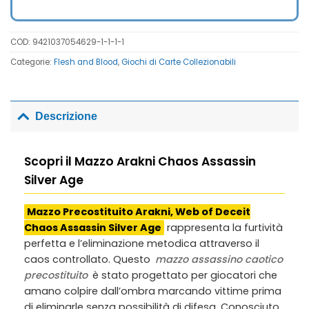
14,00€.
10,00€.
COD:
9421037054629-1-1-1-1
Categorie:
Flesh and Blood
,
Giochi di Carte Collezionabili
Descrizione
Scopri il Mazzo Arakni Chaos Assassin
Silver Age
Mazzo Precostituito Arakni, Web of Deceit
Chaos Assassin Silver Age
rappresenta la furtività
perfetta e l’eliminazione metodica attraverso il
caos controllato. Questo
mazzo assassino caotico
precostituito
è stato progettato per giocatori che
amano colpire dall’ombra marcando vittime prima
di eliminarle senza possibilità di difesa. Conosciuto