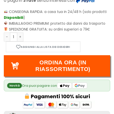
o paga in
3 rate
senza interessi con
CONSEGNA RAPIDA:
a casa tua in 24/48 h (solo prodotti
Disponibili
)
IMBALLAGGIO PREMIUM:
protetto dai danni da trasporto
SPEDIZIONE GRATUITA:
su ordini superiori a 79€
Arakni Deck - Flesh & Blood TCG - Silver Age: Chapter 2 Dec
ORDINA ORA (IN
RIASSORTIMENTO)
Ora puoi pagare con
Pay
Pay
Novità
Pagamenti 100% sicuri