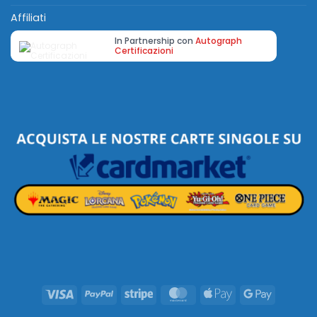
Affiliati
In Partnership con
Autograph
Certificazioni
Visa
PayPal
Stripe
MasterCard
Apple
Google
Pay
Pay