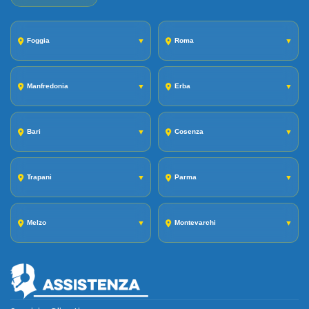
Foggia
▼
Roma
▼
Manfredonia
▼
Erba
▼
Bari
▼
Cosenza
▼
Trapani
▼
Parma
▼
Melzo
▼
Montevarchi
▼