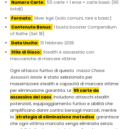
Numero Carte:
55 carte + 1 eroe + carte basic (60
totali)
Formato:
Silver Age (solo comuni, rare e basic)
Contenuto Bonus:
1 busta booster Compendium
of Rathe (Set 18)
Data Uscita:
13 febbraio 2026
Stile di Gioco:
Stealth e assassinio con
meccaniche di marcare vittime
Ogni attacco furtivo di questo
mazzo Chaos
Assassin letale
è stato selezionato per
massimizzare stealth e capacità di marcare vittime
per eliminazione garantita. Le
55 carte da
assassino del caos
includono attacchi stealth
potenziati, equipaggiamento furtivo e abilità che
amplificano danni contro bersagli marcati, mentre
la
strategia di eliminazione metodica
garantisce
che ogni vittima marcata venga eliminata senza