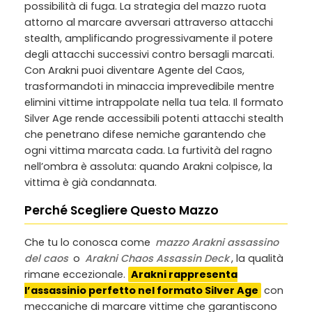
possibilità di fuga. La strategia del mazzo ruota
attorno al marcare avversari attraverso attacchi
stealth, amplificando progressivamente il potere
degli attacchi successivi contro bersagli marcati.
Con Arakni puoi diventare Agente del Caos,
trasformandoti in minaccia imprevedibile mentre
elimini vittime intrappolate nella tua tela. Il formato
Silver Age rende accessibili potenti attacchi stealth
che penetrano difese nemiche garantendo che
ogni vittima marcata cada. La furtività del ragno
nell’ombra è assoluta: quando Arakni colpisce, la
vittima è già condannata.
Perché Scegliere Questo Mazzo
Che tu lo conosca come
mazzo Arakni assassino
del caos
o
Arakni Chaos Assassin Deck
, la qualità
rimane eccezionale.
Arakni rappresenta
l’assassinio perfetto nel formato Silver Age
con
meccaniche di marcare vittime che garantiscono