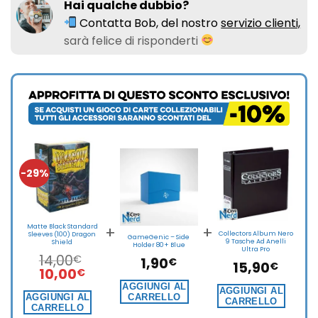
Hai qualche dubbio?
Contatta Bob, del nostro
servizio clienti,
sarà felice di risponderti
-29%
+
+
Matte Black Standard
Collectors Album Nero
Sleeves (100) Dragon
GameGenic – Side
9 Tasche Ad Anelli
Shield
Holder 80+ Blue
Ultra Pro
14,00
€
1,90
€
15,90
€
Il
Il
10,00
€
prezzo
prezzo
AGGIUNGI AL
AGGIUNGI AL
originale
attuale
AGGIUNGI AL
CARRELLO
CARRELLO
CARRELLO
era:
è: