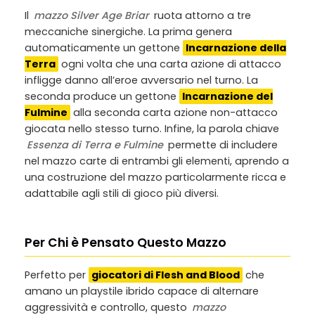
Il
mazzo Silver Age Briar
ruota attorno a tre
meccaniche sinergiche. La prima genera
automaticamente un gettone
Incarnazione della
Terra
ogni volta che una carta azione di attacco
infligge danno all’eroe avversario nel turno. La
seconda produce un gettone
Incarnazione del
Fulmine
alla seconda carta azione non-attacco
giocata nello stesso turno. Infine, la parola chiave
Essenza di Terra e Fulmine
permette di includere
nel mazzo carte di entrambi gli elementi, aprendo a
una costruzione del mazzo particolarmente ricca e
adattabile agli stili di gioco più diversi.
Per Chi è Pensato Questo Mazzo
Perfetto per
giocatori di Flesh and Blood
che
amano un playstile ibrido capace di alternare
aggressività e controllo, questo
mazzo