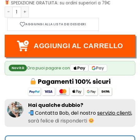
SPEDIZIONE GRATUITA:
su ordini superiori a 79€
Briar Deck - Flesh & Blood TCG - Silver Age: Chapter 3 Deck 
AGGIUNGI AL CARRELLO
Ora puoi pagare con
Pay
Pay
Novità
Pagamenti 100% sicuri
Hai qualche dubbio?
Contatta Bob, del nostro
servizio clienti,
sarà felice di risponderti