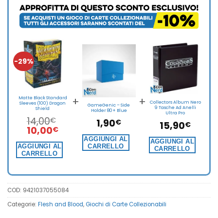
-29%
+
+
Matte Black Standard
Collectors Album Nero
Sleeves (100) Dragon
GameGenic – Side
9 Tasche Ad Anelli
Shield
Holder 80+ Blue
Ultra Pro
14,00
€
1,90
€
15,90
€
Il
Il
10,00
€
prezzo
prezzo
AGGIUNGI AL
AGGIUNGI AL
originale
attuale
AGGIUNGI AL
CARRELLO
CARRELLO
CARRELLO
era:
è:
14,00€.
10,00€.
COD:
9421037055084
Categorie:
Flesh and Blood
,
Giochi di Carte Collezionabili