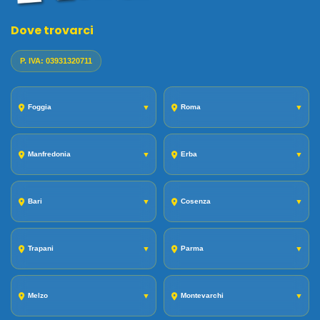
Dove trovarci
P. IVA: 03931320711
Foggia
▼
Roma
▼
Manfredonia
▼
Erba
▼
Bari
▼
Cosenza
▼
Trapani
▼
Parma
▼
Melzo
▼
Montevarchi
▼