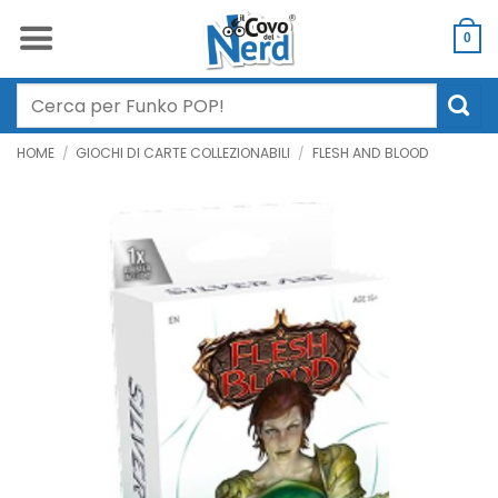
Salta
ai
0
contenuti
Cerca:
HOME
/
GIOCHI DI CARTE COLLEZIONABILI
/
FLESH AND BLOOD