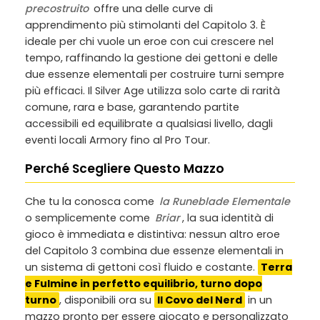
precostruito
offre una delle curve di
apprendimento più stimolanti del Capitolo 3. È
ideale per chi vuole un eroe con cui crescere nel
tempo, raffinando la gestione dei gettoni e delle
due essenze elementali per costruire turni sempre
più efficaci. Il Silver Age utilizza solo carte di rarità
comune, rara e base, garantendo partite
accessibili ed equilibrate a qualsiasi livello, dagli
eventi locali Armory fino al Pro Tour.
Perché Scegliere Questo Mazzo
Che tu la conosca come
la Runeblade Elementale
o semplicemente come
Briar
, la sua identità di
gioco è immediata e distintiva: nessun altro eroe
del Capitolo 3 combina due essenze elementali in
un sistema di gettoni così fluido e costante.
Terra
e Fulmine in perfetto equilibrio, turno dopo
turno
, disponibili ora su
Il Covo del Nerd
in un
mazzo pronto per essere giocato e personalizzato