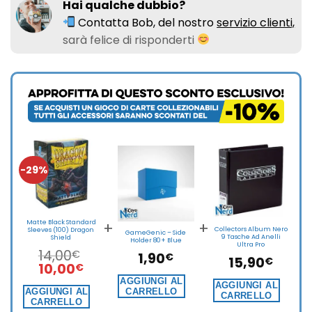
Hai qualche dubbio?
Contatta Bob, del nostro
servizio clienti,
sarà felice di risponderti
-29%
+
+
Matte Black Standard
Collectors Album Nero
Sleeves (100) Dragon
GameGenic – Side
9 Tasche Ad Anelli
Shield
Holder 80+ Blue
Ultra Pro
14,00
€
1,90
€
15,90
€
Il
Il
10,00
€
prezzo
prezzo
AGGIUNGI AL
AGGIUNGI AL
originale
attuale
AGGIUNGI AL
CARRELLO
CARRELLO
CARRELLO
era:
è: