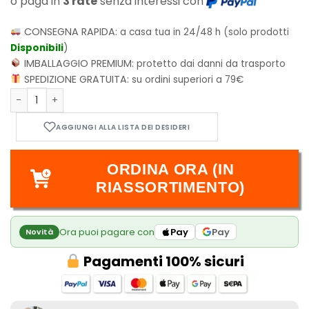
o paga in
3 rate
senza interessi con
CONSEGNA RAPIDA:
a casa tua in 24/48 h (solo prodotti
Disponibili
)
IMBALLAGGIO PREMIUM:
protetto dai danni da trasporto
SPEDIZIONE GRATUITA:
su ordini superiori a 79€
Azalea Deck - Flesh & Blood TCG - Silver Age: Chapter 2 Dec
ORDINA ORA (IN
RIASSORTIMENTO)
Ora puoi pagare con
Pay
Pay
Novità
Pagamenti 100% sicuri