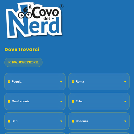
Dove trovarci
P. IVA: 03931320711
Foggia
▼
Roma
▼
Manfredonia
▼
Erba
▼
Bari
▼
Cosenza
▼