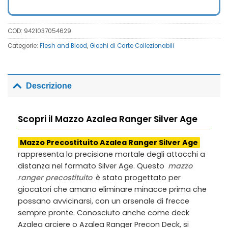
14,00€.
10,00€.
COD:
9421037054629
Categorie:
Flesh and Blood
,
Giochi di Carte Collezionabili
Descrizione
Scopri il Mazzo Azalea Ranger Silver Age
Mazzo Precostituito Azalea Ranger Silver Age
rappresenta la precisione mortale degli attacchi a
distanza nel formato Silver Age. Questo
mazzo
ranger precostituito
è stato progettato per
giocatori che amano eliminare minacce prima che
possano avvicinarsi, con un arsenale di frecce
sempre pronte. Conosciuto anche come
deck
Azalea arciere
o
Azalea Ranger Precon Deck
, si