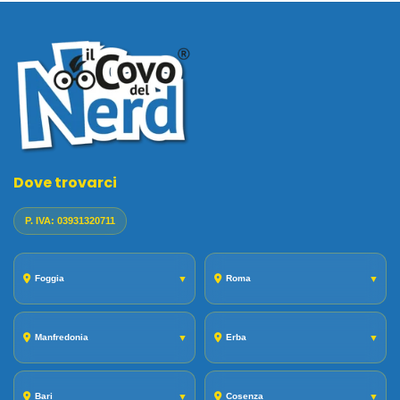
Dove trovarci
P. IVA: 03931320711
Foggia
▼
Roma
▼
Manfredonia
▼
Erba
▼
Bari
▼
Cosenza
▼