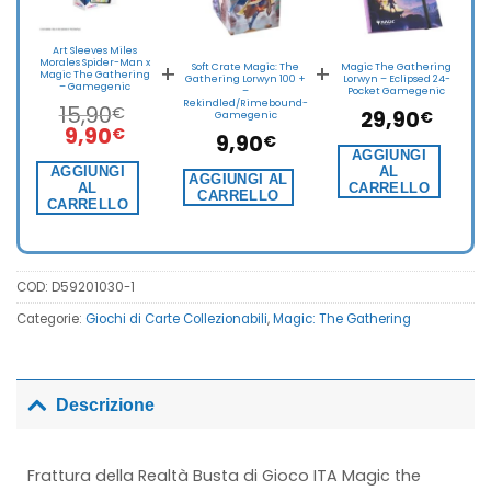
Art Sleeves Miles
Morales Spider-Man x
+
+
Soft Crate Magic: The
Magic The Gathering
Magic The Gathering
Gathering Lorwyn 100 +
Lorwyn – Eclipsed 24-
– Gamegenic
–
Pocket Gamegenic
Rekindled/Rimebound-
15,90
€
29,90
€
Gamegenic
Il
Il
9,90
€
9,90
€
prezzo
prezzo
AGGIUNGI
originale
attuale
AGGIUNGI
AL
AGGIUNGI AL
AL
CARRELLO
era:
è:
CARRELLO
CARRELLO
15,90€.
9,90€.
COD:
D59201030-1
Categorie:
Giochi di Carte Collezionabili
,
Magic: The Gathering
Descrizione
Frattura della Realtà Busta di Gioco ITA Magic the