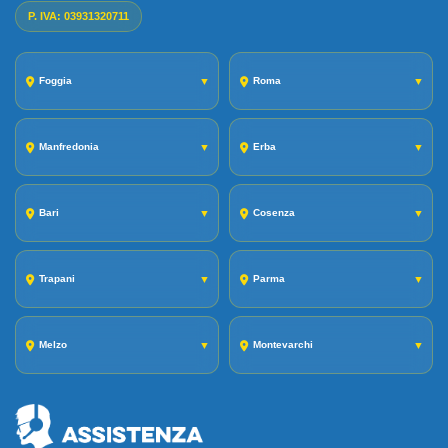
P. IVA: 03931320711
Foggia
▼
Roma
▼
Manfredonia
▼
Erba
▼
Bari
▼
Cosenza
▼
Trapani
▼
Parma
▼
Melzo
▼
Montevarchi
▼