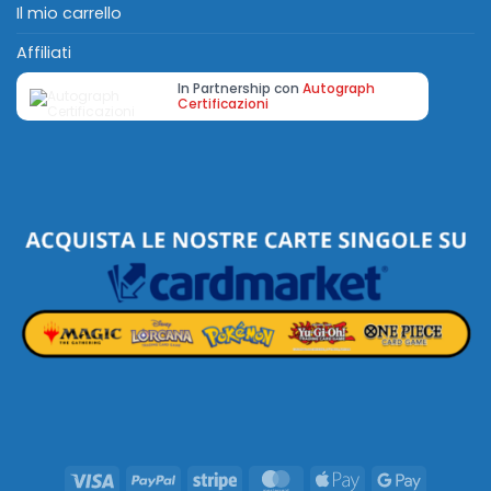
Il mio carrello
Affiliati
In Partnership con
Autograph
Certificazioni
Visa
PayPal
Stripe
MasterCard
Apple
Google