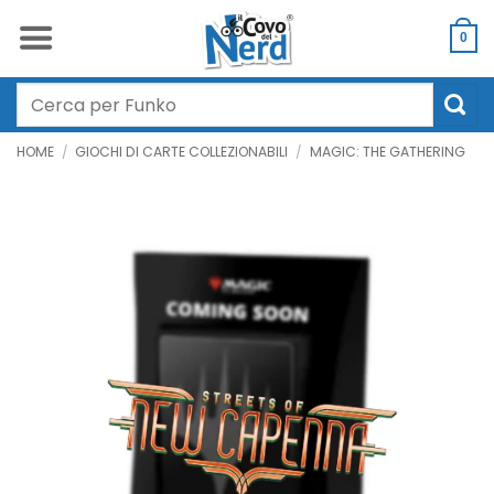
Salta
ai
0
contenuti
Cerca:
HOME
/
GIOCHI DI CARTE COLLEZIONABILI
/
MAGIC: THE GATHERING