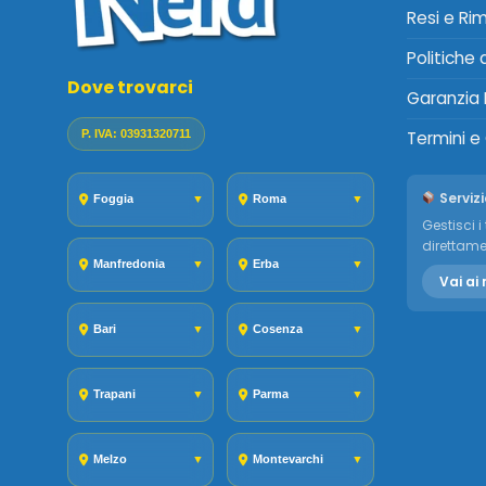
Resi e Ri
Politiche
Dove trovarci
Garanzia 
P. IVA: 03931320711
Termini e
Servizi
Foggia
▼
Roma
▼
Gestisci i 
direttame
Manfredonia
▼
Erba
▼
Vai ai 
Bari
▼
Cosenza
▼
Trapani
▼
Parma
▼
Melzo
▼
Montevarchi
▼