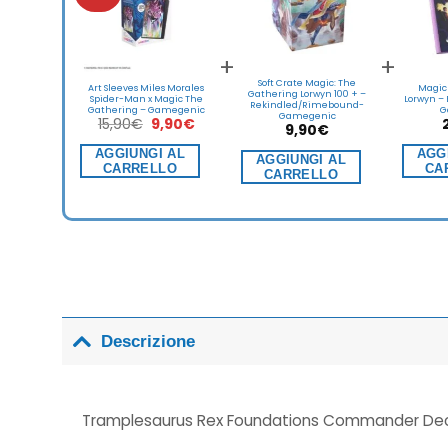
+
+
Soft Crate Magic: The
Art Sleeves Miles Morales
Magic
Gathering Lorwyn 100 + –
Spider-Man x Magic The
Lorwyn – 
Rekindled/Rimebound-
Gathering – Gamegenic
G
Gamegenic
Il
Il
15,90
€
9,90
€
9,90
€
prezzo
prezzo
originale
attuale
AGGIUNGI AL
AGG
AGGIUNGI AL
era:
è:
CARRELLO
CA
15,90€.
9,90€.
CARRELLO
Descrizione
Tramplesaurus Rex Foundations Commander Dec