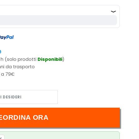
 h (solo prodotti
Disponibili
)
ni da trasporto
i a 79€
der Deck ENG Magic the Gathering quantità
EORDINA ORA
y