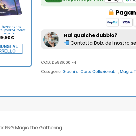
Pagame
 The Gathering
Eclipsed 24-Pocket
amegenic
Hai qualche dubbio?
29,90
€
Contatta Bob, del nostro
se
IUNGI AL
RRELLO
COD:
D59310001-4
Categorie:
Giochi di Carte Collezionabili
,
Magic: 
k ENG Magic the Gathering