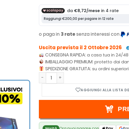
o paga in
3 rate
senza interessi con
Uscita prevista il 2 Ottobre 2026
CONSEGNA RAPIDA:
a casa tua in 24/48
IMBALLAGGIO PREMIUM:
protetto dai dan
SPEDIZIONE GRATUITA:
su ordini superior
Tramplesaurus Rex Foundations Comman
PR
Ora puoi pagare con
Pay
Pa
Novità