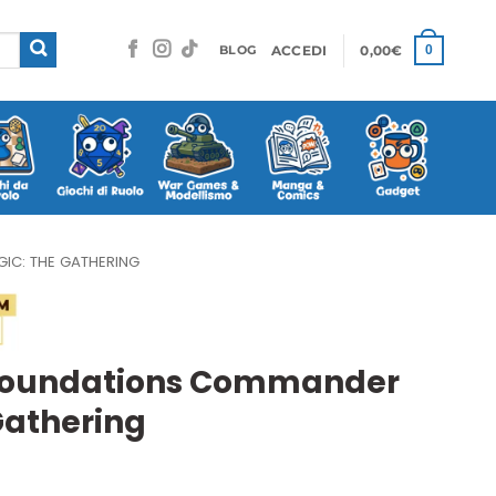
ACCEDI
0,00
€
0
BLOG
IC: THE GATHERING
Foundations Commander
Gathering