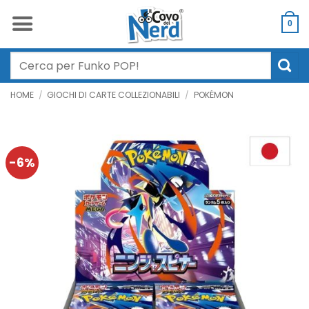
Salta
ai
0
contenuti
Cerca:
HOME
/
GIOCHI DI CARTE COLLEZIONABILI
/
POKÉMON
-6%