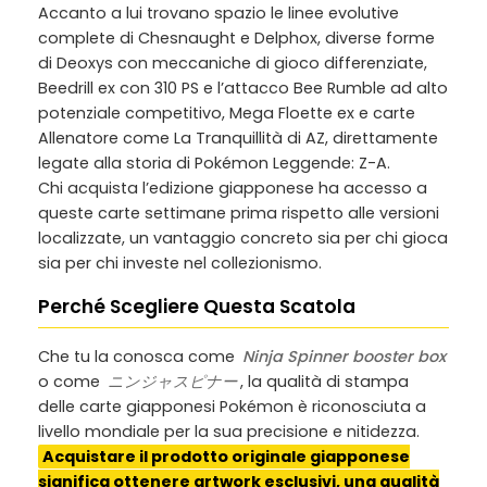
Accanto a lui trovano spazio le linee evolutive
complete di Chesnaught e Delphox, diverse forme
di Deoxys con meccaniche di gioco differenziate,
Beedrill ex con 310 PS e l’attacco Bee Rumble ad alto
potenziale competitivo, Mega Floette ex e carte
Allenatore come La Tranquillità di AZ, direttamente
legate alla storia di Pokémon Leggende: Z-A.
Chi acquista l’edizione giapponese ha accesso a
queste carte settimane prima rispetto alle versioni
localizzate, un vantaggio concreto sia per chi gioca
sia per chi investe nel collezionismo.
Perché Scegliere Questa Scatola
Che tu la conosca come
Ninja Spinner booster box
o come
ニンジャスピナー
, la qualità di stampa
delle carte giapponesi Pokémon è riconosciuta a
livello mondiale per la sua precisione e nitidezza.
Acquistare il prodotto originale giapponese
significa ottenere artwork esclusivi, una qualità