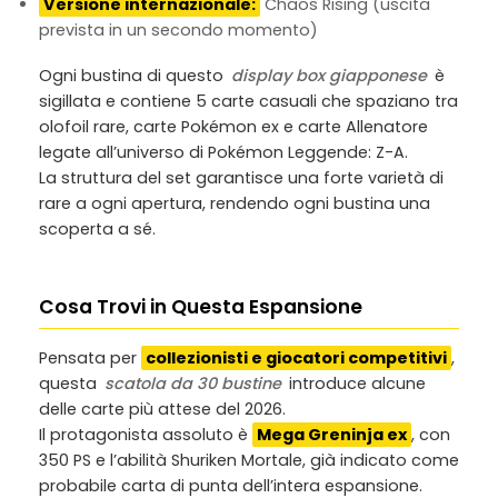
Versione internazionale:
Chaos Rising (uscita
prevista in un secondo momento)
Ogni bustina di questo
display box giapponese
è
sigillata e contiene 5 carte casuali che spaziano tra
olofoil rare, carte Pokémon ex e carte Allenatore
legate all’universo di Pokémon Leggende: Z-A.
La struttura del set garantisce una forte varietà di
rare a ogni apertura, rendendo ogni bustina una
scoperta a sé.
Cosa Trovi in Questa Espansione
Pensata per
collezionisti e giocatori competitivi
,
questa
scatola da 30 bustine
introduce alcune
delle carte più attese del 2026.
Il protagonista assoluto è
Mega Greninja ex
, con
350 PS e l’abilità Shuriken Mortale, già indicato come
probabile carta di punta dell’intera espansione.