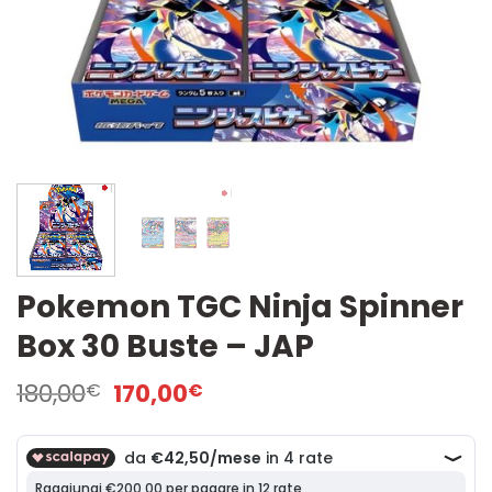
Pokemon TGC Ninja Spinner
Box 30 Buste – JAP
Il
Il
180,00
170,00
€
€
prezzo
prezzo
originale
attuale
era:
è:
180,00€.
170,00€.