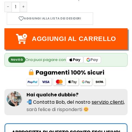
Pokemon TGC Ninja Spinner Box 30 Buste - JAP quantità
AGGIUNGI AL CARRELLO
Ora puoi pagare con
Pay
Pay
Novità
Pagamenti 100% sicuri
Hai qualche dubbio?
Contatta Bob, del nostro
servizio clienti,
sarà felice di risponderti