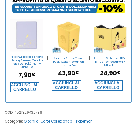
+
+
Pikachu Toploader and
Pikachu Alcove Tower
Pikachu 9-Pocket PRO-
Penny Sleeves Combo
Deck Box per Pokemon
Binder for Pokemon –
Pack per Pokémon –
– Ultra Pro
Ultra Pro
Ultra Pro
43,90
24,90
€
€
7,90
€
AGGIUNGI AL
AGGIUNGI AL
AGGIUNGI AL
CARRELLO
CARRELLO
CARRELLO
COD:
4521329432786
Categorie:
Giochi di Carte Collezionabili
,
Pokémon