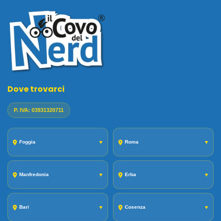
Dove trovarci
P. IVA: 03931320711
Foggia
▼
Roma
▼
Manfredonia
▼
Erba
▼
Bari
▼
Cosenza
▼