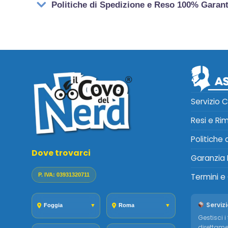
Politiche di Spedizione e Reso 100% Garan
Servizio C
Resi e Ri
Politiche
Dove trovarci
Garanzia 
P. IVA: 03931320711
Termini e
Servizi
Foggia
▼
Roma
▼
Gestisci i 
direttame