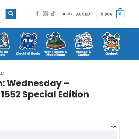
ACCEDI
0,00
€
0
BLOG
LM
on: Wednesday –
52 Special Edition