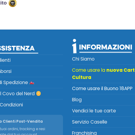
tito
Chi Siamo
lienti
Come usare la
nuova Car
mborsi
Cultura
 di Spedizione
Come usare il Buono 18APP
Il Covo del Nerd
Blog
 Condizioni
Vendici le tue carte
o Clienti Post-Vendita
Servizio Caselle
tuoi ordini, tracking e resi
Franchising
nte dal tuo account.