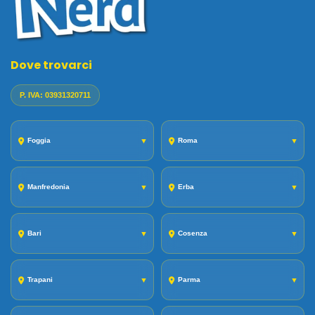
Dove trovarci
P. IVA: 03931320711
Foggia
▼
Roma
▼
Manfredonia
▼
Erba
▼
Bari
▼
Cosenza
▼
Trapani
▼
Parma
▼