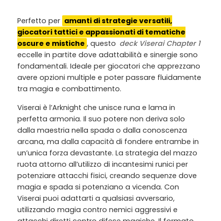
Perfetto per
amanti di strategie versatili,
giocatori tattici e appassionati di tematiche
oscure e mistiche
, questo
deck Viserai Chapter 1
eccelle in partite dove adattabilità e sinergie sono
fondamentali. Ideale per giocatori che apprezzano
avere opzioni multiple e poter passare fluidamente
tra magia e combattimento.
Viserai è l’Arknight che unisce runa e lama in
perfetta armonia. Il suo potere non deriva solo
dalla maestria nella spada o dalla conoscenza
arcana, ma dalla capacità di fondere entrambe in
un’unica forza devastante. La strategia del mazzo
ruota attorno all’utilizzo di incantesimi runici per
potenziare attacchi fisici, creando sequenze dove
magia e spada si potenziano a vicenda. Con
Viserai puoi adattarti a qualsiasi avversario,
utilizzando magia contro nemici aggressivi e
attacchi diretti contro difese magiche. Il formato