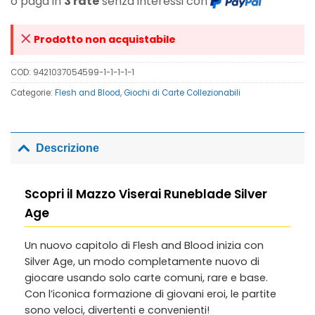
o paga in
3 rate
senza interessi con
Prodotto non acquistabile
COD:
9421037054599-1-1-1-1-1
Categorie:
Flesh and Blood
,
Giochi di Carte Collezionabili
Descrizione
Scopri il Mazzo Viserai Runeblade Silver
Age
Un nuovo capitolo di Flesh and Blood inizia con
Silver Age, un modo completamente nuovo di
giocare usando solo carte comuni, rare e base.
Con l’iconica formazione di giovani eroi, le partite
sono veloci, divertenti e convenienti!