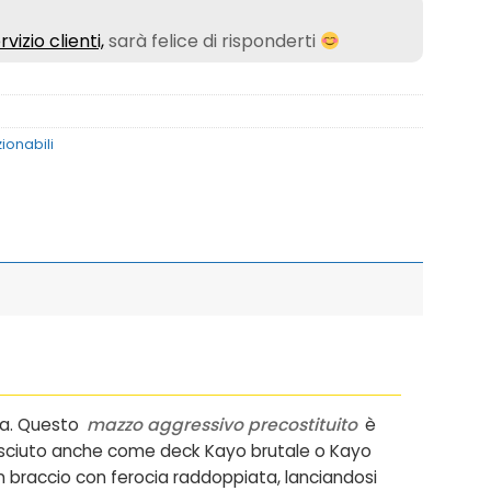
rvizio clienti,
sarà felice di risponderti
ionabili
ia. Questo
mazzo aggressivo precostituito
è
nosciuto anche come
deck Kayo brutale
o
Kayo
 un braccio con ferocia raddoppiata, lanciandosi