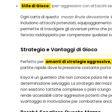
Stile di Gioco:
Iper-aggressivo con attacchi se
Ogni carta di questo
mazzo Brute devastante
è
includono attacchi potenziati, equipaggiamento of
permette di travolgere gli avversari prima che pos
ferocia raddoppiata per compensare qualsiasi s
Strategia e Vantaggi di Gioco
Perfetto per
amanti di strategie aggressive,
partite rapide dove la pressione costante porta 
Kayo è un guerriero che non conosce paura né esit
determinazione selvaggia. La strategia del mazzo 
non esistono tattiche complesse o piani a lungo 
rende accessibili carte aggressive potenti che p
svantaggio in motivazione per combattere anco