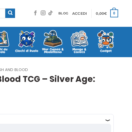
ACCEDI
0,00
€
0
BLOG
ESH AND BLOOD
lood TCG – Silver Age: