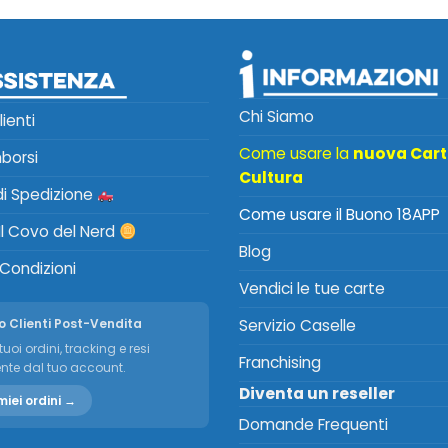
Chi Siamo
lienti
Come usare la
nuova Car
mborsi
Cultura
 di Spedizione
Come usare il Buono 18APP
Il Covo del Nerd
Blog
 Condizioni
Vendici le tue carte
o Clienti Post-Vendita
Servizio Caselle
tuoi ordini, tracking e resi
Franchising
nte dal tuo account.
Diventa un reseller
miei ordini →
Domande Frequenti