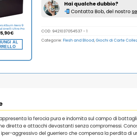
Hai qualche dubbio?
Contatta Bob, del nostro
se
ors Album Nero 9
d Anelli Ultra Pro
COD:
9421037054537 - 1
15,90
€
Categorie:
Flesh and Blood
,
Giochi di Carte Collez
IUNGI AL
RRELLO
e
appresenta la ferocia pura e indomita sul campo di battagl
ione diretta e attacchi devastanti senza compromessi. Co
ioco iper-aggressivo del guerriero che compensa la perdita di