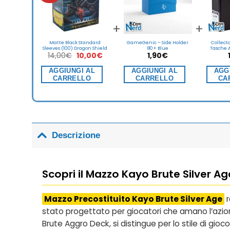
+
+
Matte Black Standard
GameGenic – Side Holder
Collect
Sleeves (100) Dragon Shield
80+ Blue
Tasche A
Il
Il
14,00
€
10,00
€
1,90
€
prezzo
prezzo
originale
attuale
AGGIUNGI AL
AGGIUNGI AL
AGG
era:
è:
CARRELLO
CARRELLO
CA
14,00€.
10,00€.
Descrizione
Scopri il Mazzo Kayo Brute Silver Ag
Mazzo Precostituito Kayo Brute Silver Age
r
stato progettato per giocatori che amano l’az
Brute Aggro Deck
, si distingue per lo stile di g