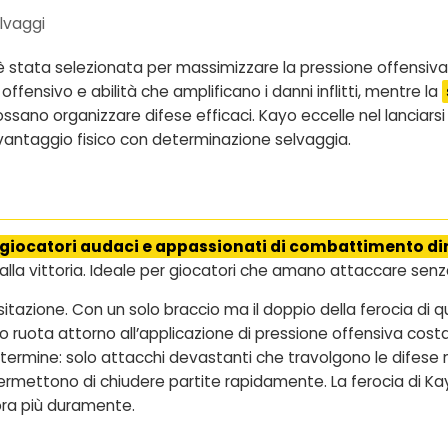
lvaggi
 stata selezionata per massimizzare la pressione offensiv
fensivo e abilità che amplificano i danni inflitti, mentre la
sano organizzare difese efficaci. Kayo eccelle nel lanciarsi 
vantaggio fisico con determinazione selvaggia.
 giocatori audaci e appassionati di combattimento di
alla vittoria. Ideale per giocatori che amano attaccare sen
azione. Con un solo braccio ma il doppio della ferocia di qua
ruota attorno all’applicazione di pressione offensiva costante
termine: solo attacchi devastanti che travolgono le difese n
ermettono di chiudere partite rapidamente. La ferocia di Ka
ra più duramente.