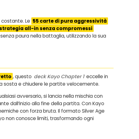
a costante. Le
55 carte di pura aggressività
strategia all-in senza compromessi
senza paura nella battaglia, utilizzando la sua
retto
, questo
deck Kayo Chapter 1
eccelle in
za sosta e chiudere le partite velocemente.
lsiasi avversario, si lancia nella mischia con
 dall’inizio alla fine della partita. Con Kayo
emiche con forza bruta. Il formato Silver Age
yo non conosce limiti, trasformando ogni