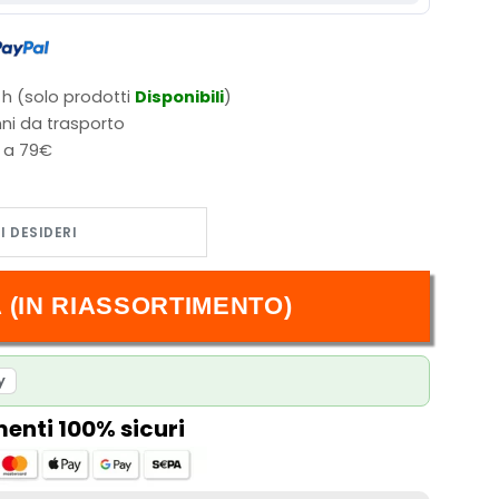
 h (solo prodotti
Disponibili
)
ni da trasporto
i a 79€
ge: Chapter 1 Deck quantità
 (IN RIASSORTIMENTO)
y
nti 100% sicuri