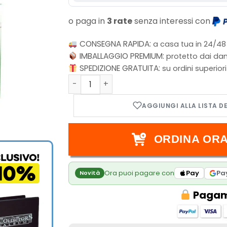
o paga in
3 rate
senza interessi con
CONSEGNA RAPIDA:
a casa tua in 24/48
IMBALLAGGIO PREMIUM:
protetto dai dan
SPEDIZIONE GRATUITA:
su ordini superior
Kayo Deck - Flesh & Blood TCG - Silver A
ORDINA ORA
Ora puoi pagare con
Pay
Pa
Novità
Pagame