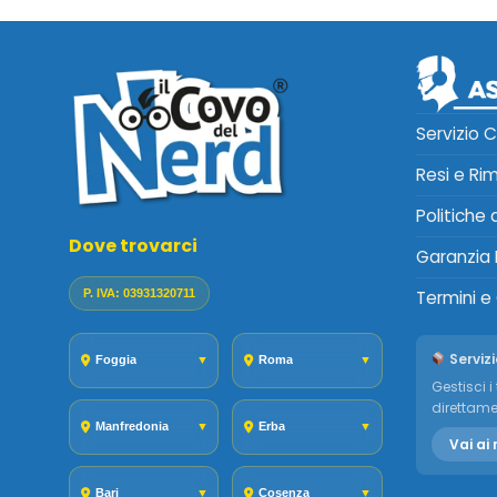
Servizio C
Resi e Ri
Politiche
Dove trovarci
Garanzia 
P. IVA: 03931320711
Termini e
Servizi
Foggia
▼
Roma
▼
Gestisci i 
direttame
Manfredonia
▼
Erba
▼
Vai ai 
Bari
▼
Cosenza
▼