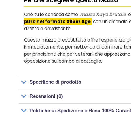
Perché Scegliere Questo Mazzo
Che tu lo conosca come
mazzo Kayo brutale
pura nel formato Silver Age
con un arsenale di
diretto e devastante.
Questo mazzo precostituito offre l’esperienza più 
immediatamente, permettendo di dominare tornei 
per principianti che per veterani che apprezzano
opposizione sul campo di battaglia.
Specifiche di prodotto
Recensioni (0)
Politiche di Spedizione e Reso 100% Garan