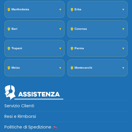
Manfredonia
▼
Erba
▼
Bari
▼
Cosenza
▼
Trapani
▼
Parma
▼
Melzo
▼
Montevarchi
▼
Servizio Clienti
Resi e Rimborsi
Politiche di Spedizione