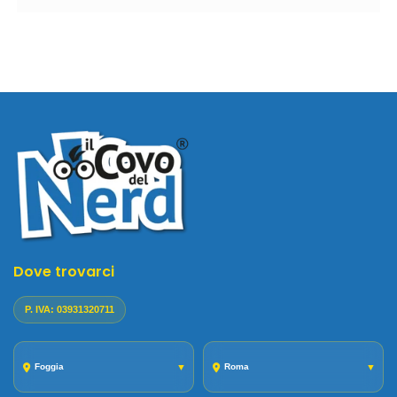
Dove trovarci
P. IVA: 03931320711
Foggia
▼
Roma
▼