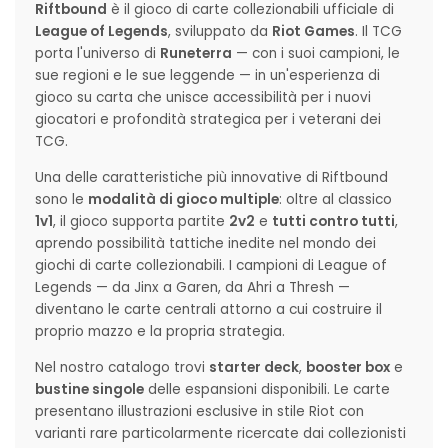
Riftbound
è il gioco di carte collezionabili ufficiale di
League of Legends
, sviluppato da
Riot Games
. Il TCG
porta l'universo di
Runeterra
— con i suoi campioni, le
sue regioni e le sue leggende — in un'esperienza di
gioco su carta che unisce accessibilità per i nuovi
giocatori e profondità strategica per i veterani dei
TCG.
Una delle caratteristiche più innovative di Riftbound
sono le
modalità di gioco multiple
: oltre al classico
1v1
, il gioco supporta partite
2v2
e
tutti contro tutti
,
aprendo possibilità tattiche inedite nel mondo dei
giochi di carte collezionabili. I campioni di League of
Legends — da Jinx a Garen, da Ahri a Thresh —
diventano le carte centrali attorno a cui costruire il
proprio mazzo e la propria strategia.
Nel nostro catalogo trovi
starter deck
,
booster box
e
bustine singole
delle espansioni disponibili. Le carte
presentano illustrazioni esclusive in stile Riot con
varianti rare particolarmente ricercate dai collezionisti