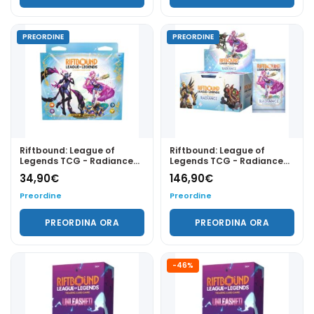
PREORDINE
PREORDINE
Riftbound: League of
Riftbound: League of
Legends TCG - Radiance
Legends TCG - Radiance
Evelynn & Seraphine
Booster Display (24 packs)
34,90
€
146,90
€
Showdown Deck - EN
- EN
Preordine
Preordine
PREORDINA ORA
PREORDINA ORA
-46%