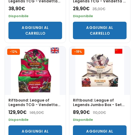
Legends TCG - Vendetta
Legends TCG - Vendetta -
Vault Bundle - ENG
Showdown Decks - Zed vs
38,90
€
29,90
€
35,90
€
Shen - ENG
Disponibile
Disponibile
AGGIUNGI AL
AGGIUNGI AL
CARRELLO
CARRELLO
-12%
-18%
Riftbound: League of
Riftbound: League of
Legends TCG - Vendetta
Legends Jumbo Box - Set
Booster Display (24 packs)
Two: Spiritforged CHN
129,90
€
89,90
€
146,90
€
110,00
€
- EN
Disponibile
Disponibile
AGGIUNGI AL
AGGIUNGI AL