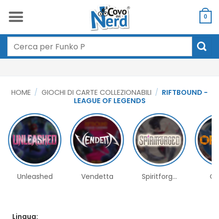
Salta
ai
0
contenuti
Cerca:
HOME
/
GIOCHI DI CARTE COLLEZIONABILI
/
RIFTBOUND -
LEAGUE OF LEGENDS
Unleashed
Vendetta
Spiritforg...
Or
Lingua: