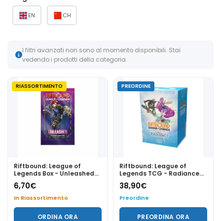
EN
CH
I filtri avanzati non sono al momento disponibili. Stai
vedendo i prodotti della categoria.
RIASSORTIMENTO
PREORDINE
Riftbound: League of
Riftbound: League of
Legends Box - Unleashed
Legends TCG - Radiance
Bustina Singola ENG
Vault - ENG
6,70
€
38,90
€
In Riassortimento
Preordine
ORDINA ORA
PREORDINA ORA