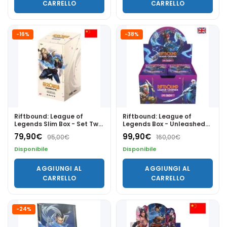
CARRELLO
CARRELLO
-16%
-38%
Riftbound: League of
Riftbound: League of
Legends Slim Box - Set Two:
Legends Box - Unleashed
Spiritforged CHN
(24 Bustine) ENG
79,90
€
99,90
€
95,00
€
160,00
€
Disponibile
Disponibile
AGGIUNGI AL
AGGIUNGI AL
CARRELLO
CARRELLO
-24%