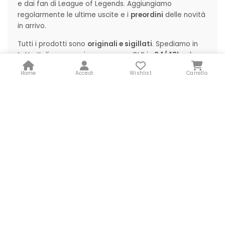
e dai fan di League of Legends. Aggiungiamo
regolarmente le ultime uscite e i
preordini
delle novità
in arrivo.
Tutti i prodotti sono
originali e sigillati
. Spediamo in
tutta Italia con corriere espresso GLS in
24/48h
e la
spedizione è gratuita per ordini sopra i 79€
. Puoi
Home
Accedi
Wishlist
Carrello
anche ritirare in uno dei nostri 10 punti vendita.
Scopri anche gli altri TCG:
Magic: The Gathering
,
Flesh
and Blood
,
Altered TCG
, oppure torna alla categoria
principale
Giochi di Carte Collezionabili
. Per
proteggere le tue carte, scopri i nostri
Accessori per
Card Games
.