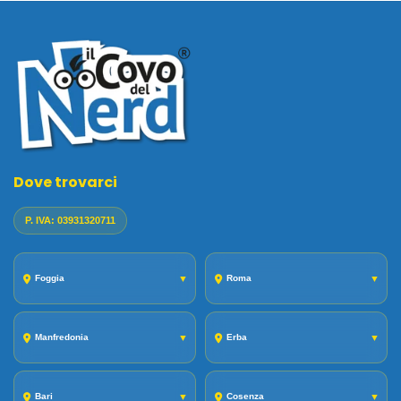
Dove trovarci
P. IVA: 03931320711
Foggia
▼
Roma
▼
Manfredonia
▼
Erba
▼
Bari
▼
Cosenza
▼