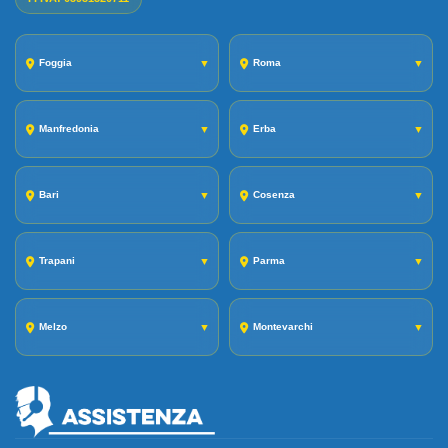
Foggia
▼
Roma
▼
Manfredonia
▼
Erba
▼
Bari
▼
Cosenza
▼
Trapani
▼
Parma
▼
Melzo
▼
Montevarchi
▼