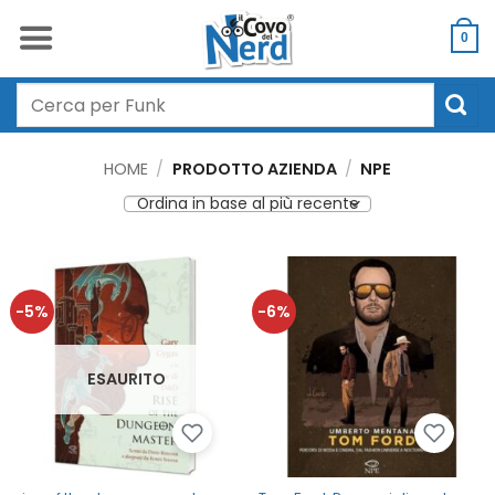
Salta
ai
0
contenuti
Cerca:
HOME
/
PRODOTTO AZIENDA
/
NPE
-5%
-6%
ESAURITO