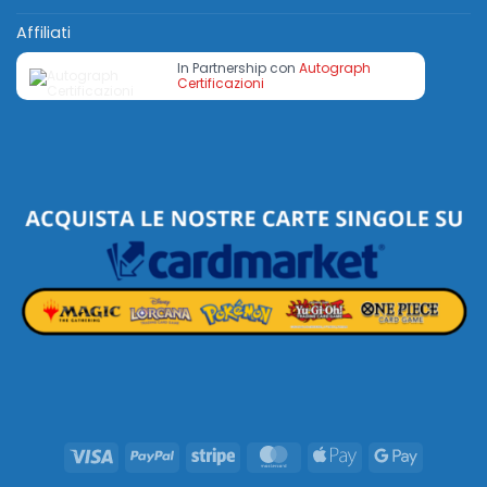
Affiliati
In Partnership con
Autograph
Certificazioni
Visa
PayPal
Stripe
MasterCard
Apple
Google
Pay
Pay