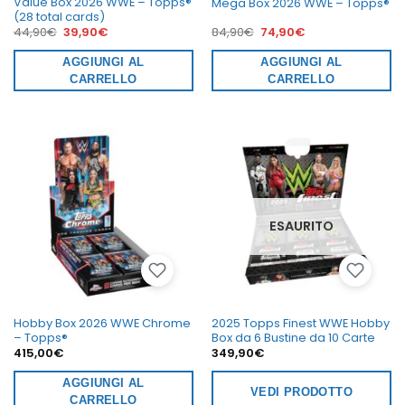
Value Box 2026 WWE – Topps®
Mega Box 2026 WWE – Topps®
(28 total cards)
Il
Il
Il
Il
44,90
€
39,90
€
84,90
€
74,90
€
prezzo
prezzo
prezzo
prezzo
originale
attuale
originale
attuale
era:
AGGIUNGI AL
è:
era:
AGGIUNGI AL
è:
44,90€.
39,90€.
84,90€.
74,90€.
CARRELLO
CARRELLO
ESAURITO
Hobby Box 2026 WWE Chrome
2025 Topps Finest WWE Hobby
– Topps®
Box da 6 Bustine da 10 Carte
415,00
€
349,90
€
AGGIUNGI AL
VEDI PRODOTTO
CARRELLO