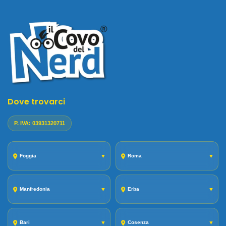
Dove trovarci
P. IVA: 03931320711
Foggia
▼
Roma
▼
Manfredonia
▼
Erba
▼
Bari
▼
Cosenza
▼