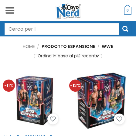
Salta
ai
0
contenuti
Cerca:
HOME
/
PRODOTTO ESPANSIONE
/
WWE
-11%
-12%