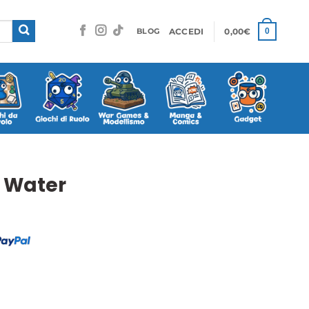
ACCEDI
0,00
€
0
BLOG
e Water