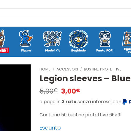
HOME
/
ACCESSORI
/
BUSTINE PROTETTIVE
Legion sleeves – Blu
Il
Il
5,00
3,00
€
€
prezzo
prezzo
o paga in
3 rate
senza interessi con
originale
attuale
era:
è:
Contiene 50 bustine protettive 66×91
5,00€.
3,00€.
Esaurito