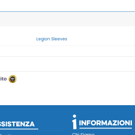
Legion Sleeves
tito
Chi Siamo