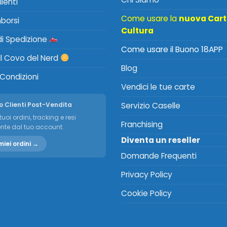
lienti
Come usare la
nuova Car
mborsi
Cultura
 di Spedizione
Come usare il Buono 18APP
Il Covo del Nerd
Blog
 Condizioni
Vendici le tue carte
o Clienti Post-Vendita
Servizio Caselle
tuoi ordini, tracking e resi
Franchising
nte dal tuo account.
Diventa un reseller
miei ordini →
Domande Frequenti
Privacy Policy
Cookie Policy