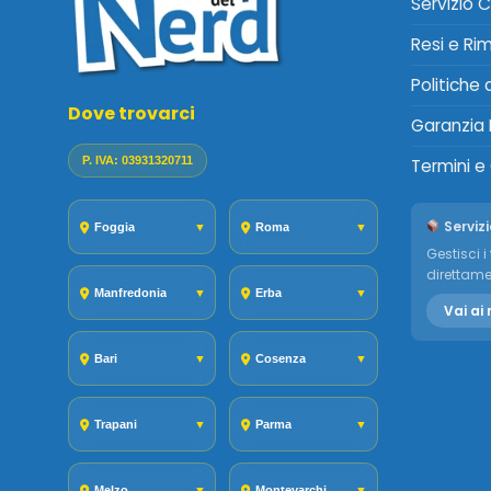
Servizio C
Resi e Ri
Politiche
Dove trovarci
Garanzia 
P. IVA: 03931320711
Termini e
Servizi
Foggia
▼
Roma
▼
Gestisci i 
direttame
Manfredonia
▼
Erba
▼
Vai ai 
Bari
▼
Cosenza
▼
Trapani
▼
Parma
▼
Melzo
▼
Montevarchi
▼