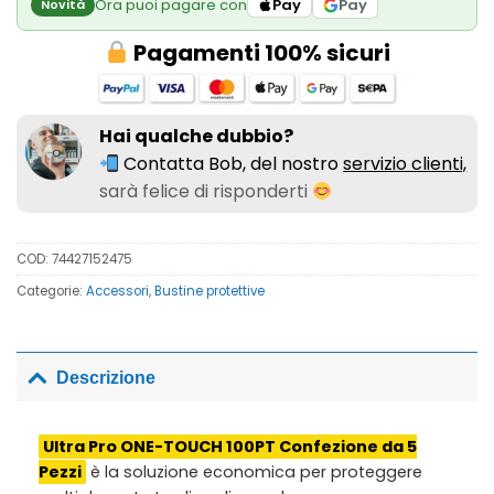
Ora puoi pagare con
Pay
Pay
Novità
Pagamenti 100% sicuri
Hai qualche dubbio?
Contatta Bob, del nostro
servizio clienti,
sarà felice di risponderti
COD:
74427152475
Categorie:
Accessori
,
Bustine protettive
Descrizione
Ultra Pro ONE-TOUCH 100PT Confezione da 5
Pezzi
è la soluzione economica per proteggere