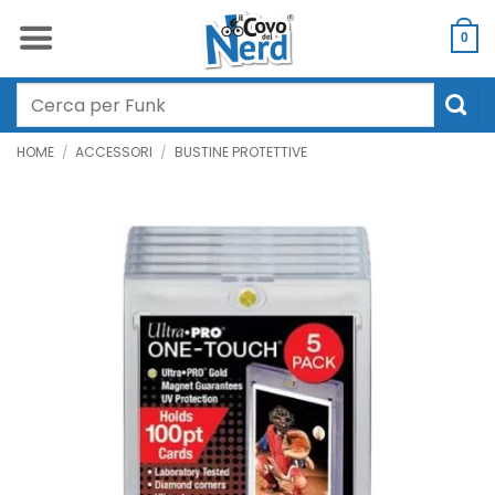
Salta
ai
0
contenuti
Cerca:
HOME
/
ACCESSORI
/
BUSTINE PROTETTIVE