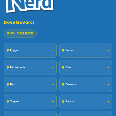
Dove trovarci
P. IVA: 03931320711
Foggia
▼
Roma
▼
Manfredonia
▼
Erba
▼
Bari
▼
Cosenza
▼
Trapani
▼
Parma
▼