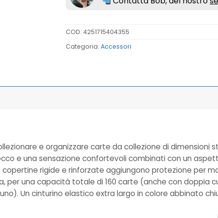
Contatta Bob, del nostro
se
COD:
4251715404355
Categoria:
Accessori
lezionare e organizzare carte da collezione di dimensioni s
occo e una sensazione confortevoli combinati con un aspetto 
e copertine rigide e rinforzate aggiungono protezione per mant
na, per una capacità totale di 160 carte (anche con doppia 
scuno). Un cinturino elastico extra largo in colore abbinato 