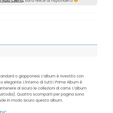
rvizio clienti,
sarà felice di risponderti
tandard o giapponesi. L’album è rivestito con
elegante. L’interno di tutti i Prime Album è
enere al sicuro le collezioni di carte. L’album
custodia). Quattro scomparti per pagina sono
chiude in modo sicuro questo album.
PVC