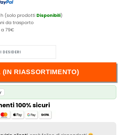
 h (solo prodotti
Disponibili
)
ni da trasporto
i a 79€
te quantità
 (IN RIASSORTIMENTO)
y
nti 100% sicuri