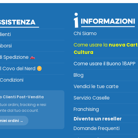
Chi Siamo
lienti
Come usare la
nuova Car
mborsi
Cultura
 di Spedizione
Come usare il Buono 18APP
Il Covo del Nerd
Blog
 Condizioni
Vendici le tue carte
o Clienti Post-Vendita
Servizio Caselle
tuoi ordini, tracking e resi
Franchising
nte dal tuo account.
Diventa un reseller
miei ordini →
Domande Frequenti