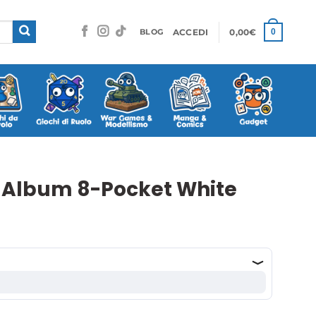
ACCEDI
0,00
€
0
BLOG
 Album 8-Pocket White