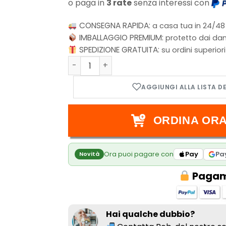
o paga in
3 rate
senza interessi con
CONSEGNA RAPIDA:
a casa tua in 24/48
IMBALLAGGIO PREMIUM:
protetto dai dan
SPEDIZIONE GRATUITA:
su ordini superior
Gamegenic - Classic Album 8-Pocket Whi
ORDINA ORA
Ora puoi pagare con
Pay
Pa
Novità
Pagame
Hai qualche dubbio?