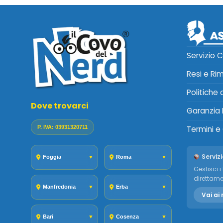
Servizio C
Resi e Ri
Politiche
Dove trovarci
Garanzia 
P. IVA: 03931320711
Termini e
Servizi
Foggia
▼
Roma
▼
Gestisci i 
direttame
Manfredonia
▼
Erba
▼
Vai ai 
Bari
▼
Cosenza
▼