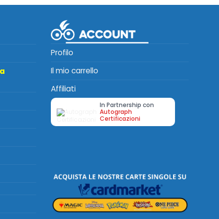
Profilo
Il mio carrello
ta
Affiliati
In Partnership con
Autograph
Certificazioni