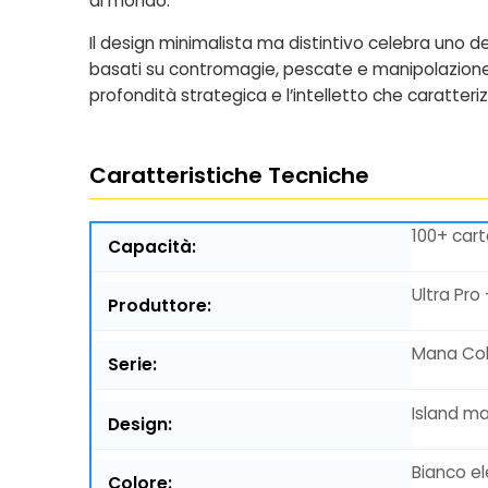
al mondo.
Il design minimalista ma distintivo celebra uno 
basati su contromagie, pescate e manipolazione. L
profondità strategica e l’intelletto che caratteri
Caratteristiche Tecniche
100+ car
Capacità:
Ultra Pro
Produttore:
Mana Coll
Serie:
Island ma
Design:
Bianco e
Colore: