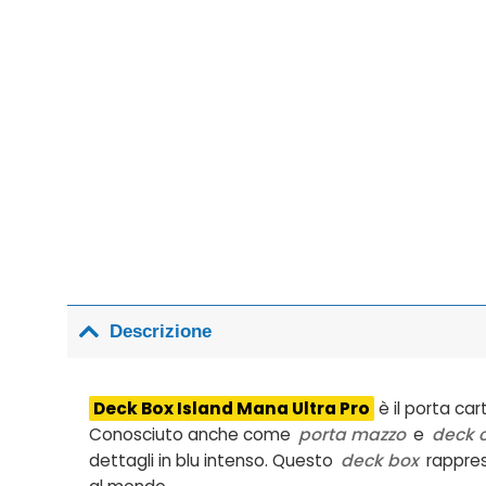
Descrizione
Deck Box Island Mana Ultra Pro
è il porta ca
Conosciuto anche come
porta mazzo
e
deck 
dettagli in blu intenso. Questo
deck box
rappres