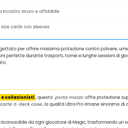
 incastro sicuro e affidabile
 size cards con sleeves
ettato per offrire massima protezione contro polvere, umid
i perfette durante trasporti, tornei e lunghe sessioni di gio
to.
 e collezionisti
, questo
porta mazzo
offre protezione supe
 carte
o
deck case
, la qualità Ultra Pro rimane sinonimo di 
conoscibile da ogni giocatore di Magic, trasformando un s