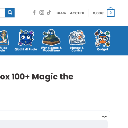
ACCEDI
0,00
€
0
BLOG
ox 100+ Magic the