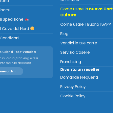
lienti
Come usare la
nuova Car
mborsi
Cultura
 di Spedizione
Come usare il Buono 18APP
Il Covo del Nerd
Blog
 Condizioni
Vendici le tue carte
o Clienti Post-Vendita
Servizio Caselle
tuoi ordini, tracking e resi
Franchising
nte dal tuo account.
Diventa un reseller
miei ordini →
Domande Frequenti
Privacy Policy
Cookie Policy