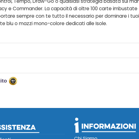
Control, Tempo, Draw-Go o qualsiasi strategia basata sul ma
y e Commander. La capacità di oltre 100 carte imbustate g
ortare sempre con te tutto il necessario per dominare i tuoi 
te blu o mazzi mono-colore dedicati alle Isole.
tito
Chi Siamo