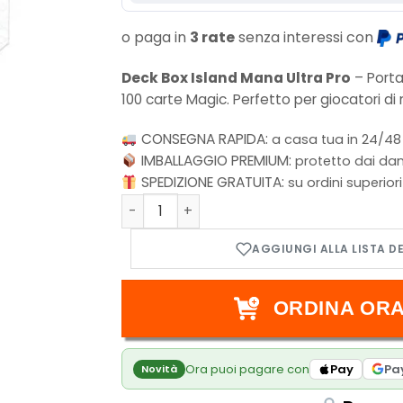
o paga in
3 rate
senza interessi con
Deck Box Island Mana Ultra Pro
– Porta
100 carte Magic.
Perfetto per giocatori d
CONSEGNA RAPIDA:
a casa tua in 24/48
IMBALLAGGIO PREMIUM:
protetto dai dan
SPEDIZIONE GRATUITA:
su ordini superior
Island Mana 8 Deck Box 100+ Magic the Ga
ORDINA ORA
Ora puoi pagare con
Pay
Pa
Novità