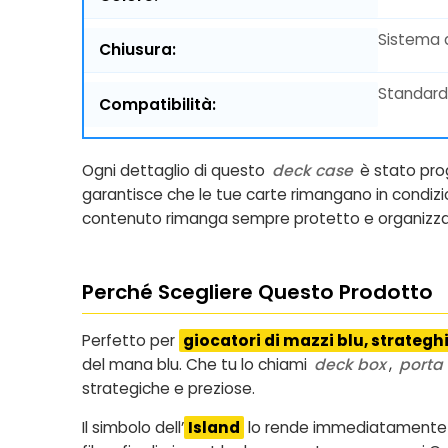
Sistema a
Chiusura:
Standard
Compatibilità:
Ogni dettaglio di questo
deck case
è stato prog
garantisce che le tue carte rimangano in condizion
contenuto rimanga sempre protetto e organizza
Perché Scegliere Questo Prodotto
Perfetto per
giocatori di mazzi blu, strateghi
del mana blu. Che tu lo chiami
deck box
,
porta
strategiche e preziose.
Il simbolo dell’
Island
lo rende immediatamente ri