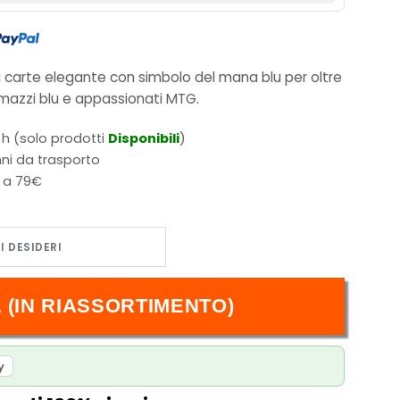
 carte elegante con simbolo del mana blu per oltre
i mazzi blu e appassionati MTG
.
 h (solo prodotti
Disponibili
)
ni da trasporto
i a 79€
thering Ultra Pro quantità
 (IN RIASSORTIMENTO)
y