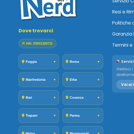
Servizio C
Resi e Ri
Politiche
Dove trovarci
Garanzia 
P. IVA: 03931320711
Termini e
Servizi
Foggia
▼
Roma
▼
Gestisci i 
direttame
Manfredonia
▼
Erba
▼
Vai ai 
Bari
▼
Cosenza
▼
Trapani
▼
Parma
▼
Melzo
▼
Montevarchi
▼